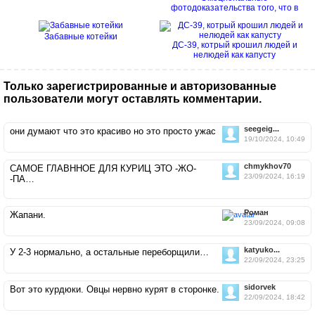
фотодоказательства того, что в
семье без...
Забавные котейки
ДС-39, котрый крошил людей и
нелюдей как капусту
Только зарегистрированные и авторизованные
пользователи могут оставлять комментарии.
seegeig...
они думают что это красиво но это просто ужас
19/10/2024, 10:49
chmykhov70
САМОЕ ГЛАВННОЕ ДЛЯ КУРИЦ ЭТО -ЖО-
23/09/2024, 16:19
-ПА…
Роман
Жапани.
23/09/2024, 09:08
katyuko...
У 2-3 нормально, а остальные переборщили…
22/09/2024, 23:25
sidorvek
Вот это курдюки. Овцы нервно курят в сторонке.
22/09/2024, 18:42