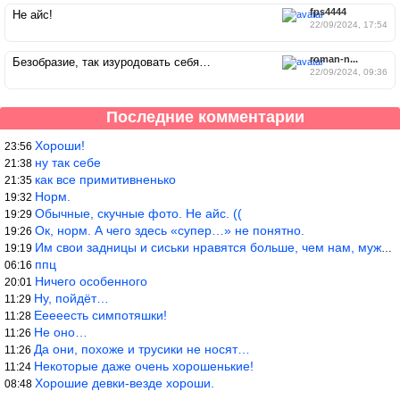
fps4444
Не айс!
22/09/2024, 17:54
roman-n...
Безобразие, так изуродовать себя…
22/09/2024, 09:36
Последние комментарии
Хороши!
23:56
ну так себе
21:38
как все примитивненько
21:35
Норм.
19:32
Обычные, скучные фото. Не айс. ((
19:29
Ок, норм. А чего здесь «супер…» не понятно.
19:26
Им свои задницы и сиськи нравятся больше, чем нам, мужикам?
19:19
ппц
06:16
Ничего особенного
20:01
Ну, пойдёт…
11:29
Ееееесть симпотяшки!
11:28
Не оно…
11:26
Да они, похоже и трусики не носят…
11:26
Некоторые даже очень хорошенькие!
11:24
Хорошие девки-везде хороши.
08:48