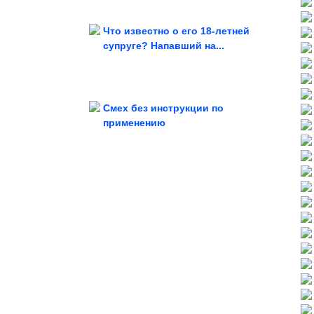
Что известно о его 18-летней
супруге? Напавший на...
выглядят как декорации к...
Заброшенные места, которые
Смех без инструкции по
применению
настроения
Смешные видео для хорошего