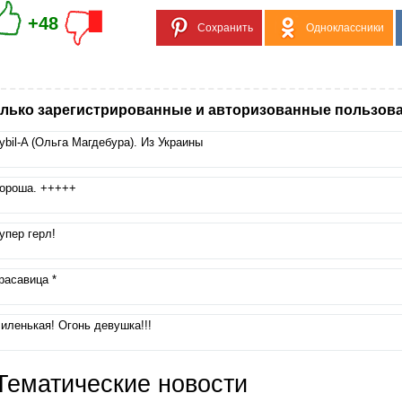
+48
Сохранить
Одноклассники
лько зарегистрированные и авторизованные пользова
ybil-A (Ольга Магдебура). Из Украины
ороша. +++++
упер герл!
расавица *
иленькая! Огонь девушка!!!
Тематические новости