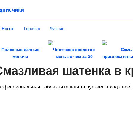
дписчики
Новые
Горячие
Лучшие
Полезные дачные
Чистящее средство
Самы
мелочи
меньше чем за 50
привлекатель
рублей
зодиа
Смазливая шатенка в 
офессиональная соблазнительница пускает в ход своё 