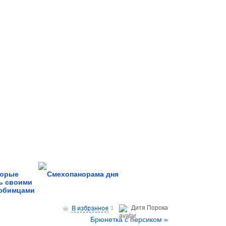
торые
Смехопанорама дня
ь своими
юбимцами
Дитя Пoрока
1
Брюнетка с персиком »