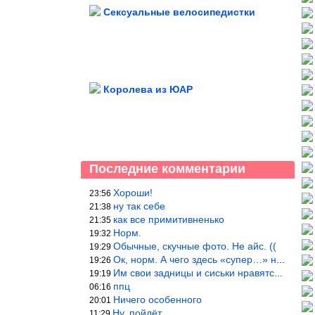
Сексуальные велосипедистки
Королева из ЮАР
Последние комментарии
Хороши!
23:56
ну так себе
21:38
как все примитивненько
21:35
Норм.
19:32
Обычные, скучные фото. Не айс. ((
19:29
Ок, норм. А чего здесь «супер…» не понятно.
19:26
Им свои задницы и сиськи нравятся больше, чем нам, мужикам?
19:19
ппц
06:16
Ничего особенного
20:01
Ну, пойдёт…
11:29