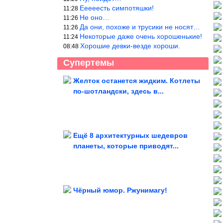
Ееееесть симпотяшки!
11:28
Не оно…
11:26
Да они, похоже и трусики не носят…
11:26
Некоторые даже очень хорошенькие!
11:24
Хорошие девки-везде хороши.
08:48
Супертемы
Желток останется жидким. Котлеты
по-шотландски, здесь в...
ДТП. Подборка на
видеорегистратор. Июль 2026
Ещё 8 архитектурных шедевров
планеты, которые приводят...
Мемотерапия без рецепта
Чёрный юмор. Ржунимагу!
Простой маринад, после которого мясо получается...