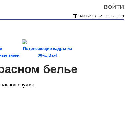
войти
е
Потрясающие кадры из
ные знаки
90-х. Вау!
ка
красном белье
главное оружие.