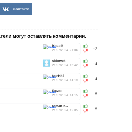
ВКонтакте
тели могут оставлять комментарии.
Илья К
+2
21/07/2024, 21:06
sidorvek
+4
21/07/2024, 15:42
fps4444
+4
21/07/2024, 14:19
Роман
+5
21/07/2024, 14:15
roman-n...
+5
21/07/2024, 12:05