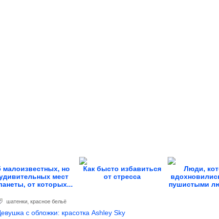
5 малоизвестных, но
Как бысто избавиться
Люди, ко
удивительных мест
от стресса
вдохновилис
ланеты, от которых...
пушистыми л
и...
шатенки
,
красное бельё
Девушка с обложки: красотка Ashley Sky