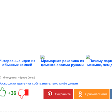
Интересные идеи из
Мраморная раковина из
Почему парн
обычных камней
цемента своими руками
меньше, чем 
блондинки
,
чёрное бельё
Роскошная шатенка соблазнительно мнёт диван
+36
Сохранить
Одноклассники