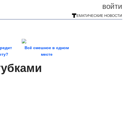
войти
вредит
Всё смешное в одном
ету?
месте
ие не
губками
ит