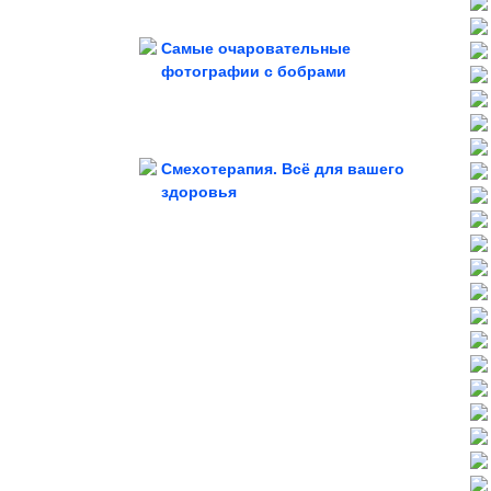
Самые очаровательные
фотографии с бобрами
против новых санкций в...
Демократы в США выступили
Смехотерапия. Всё для вашего
здоровья
добавок. Домашняя ветчина...
Сочная, розовая и без лишних