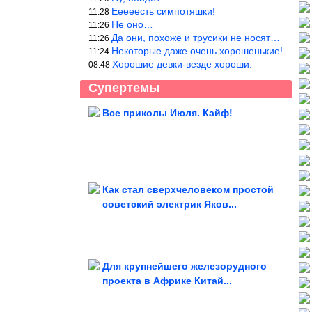
Ееееесть симпотяшки!
11:28
Не оно…
11:26
Да они, похоже и трусики не носят…
11:26
Некоторые даже очень хорошенькие!
11:24
Хорошие девки-везде хороши.
08:48
Супертемы
Все приколы Июля. Кайф!
Директор ФБР заявляет о
налаживании связей с Россией
Как стал сверхчеловеком простой
советский электрик Яков...
5 ошибок, почему грибы выходят
резиновыми. Вы всё время...
Для крупнейшего железорудного
проекта в Африке Китай...