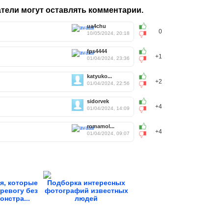
тели могут оставлять комментарии.
ua4chu
0
10/05/2024, 20:18
fps4444
+1
01/04/2024, 23:36
katyuko...
+2
01/04/2024, 22:56
sidorvek
+4
01/04/2024, 14:09
romamol...
+4
01/04/2024, 09:07
я, которые
Подборка интересных
ревогу без
фотографий известных
онстра...
людей