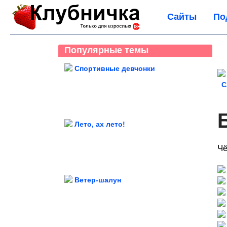
Сайты
По
Популярные темы
Спортивные девчонки
С
Лето, ах лето!
Чё
Ветер-шалун