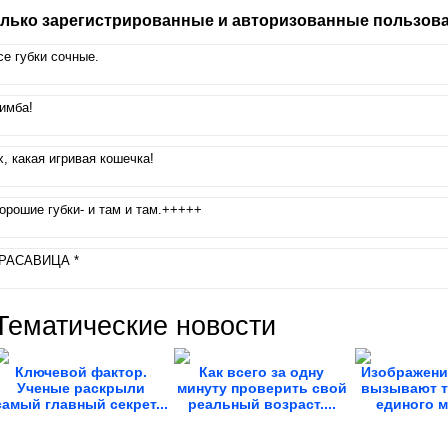
лько зарегистрированные и авторизованные пользова
се губки сочные.
имба!
х, какая игривая кошечка!
орошие губки- и там и там.+++++
РАСАВИЦА *
Тематические новости
Ключевой фактор.
Как всего за одну
Изображени
Ученые раскрыли
минуту проверить свой
вызывают т
самый главный секрет...
реальный возраст....
единого м