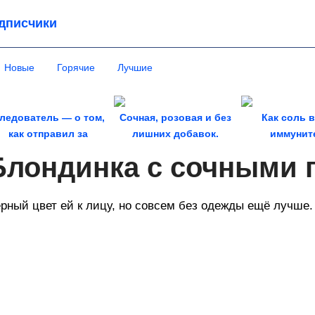
дписчики
Новые
Горячие
Лучшие
ледователь — о том,
Сочная, розовая и без
Как соль 
как отправил за
лишних добавок.
иммунит
решетку самых...
Домашняя ветчина по...
Воспален
Блондинка с сочными 
проход
рный цвет ей к лицу, но совсем без одежды ещё лучше.