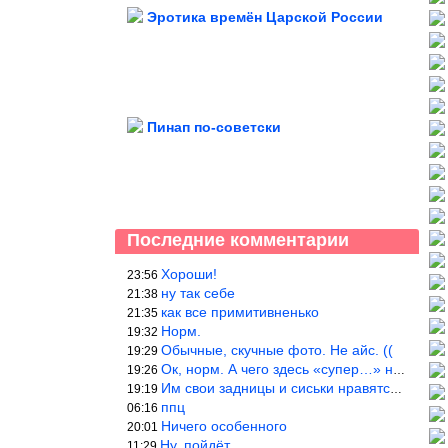
Эротика времён Царской России
Пинап по-советски
Последние комментарии
Хороши!
23:56
ну так себе
21:38
как все примитивненько
21:35
Норм.
19:32
Обычные, скучные фото. Не айс. ((
19:29
Ок, норм. А чего здесь «супер…» не понятно.
19:26
Им свои задницы и сиськи нравятся больше, чем нам, мужикам?
19:19
ппц
06:16
Ничего особенного
20:01
Ну, пойдёт…
11:29