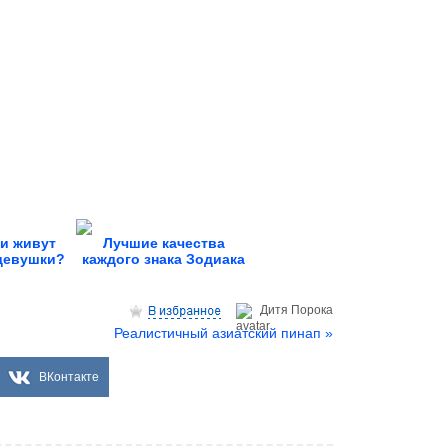
и живут
Лучшие качества
девушки?
каждого знака Зодиака
Дитя Пoрока
Реалистичный азиатский пинап »
ВКонтакте