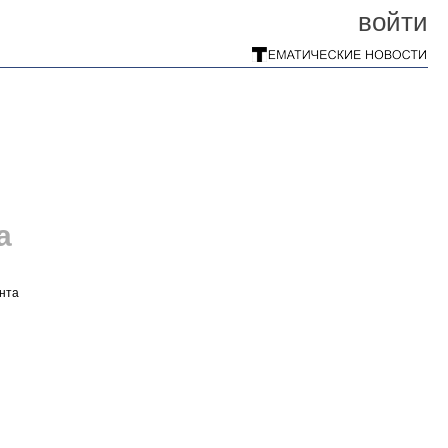
войти
а
ента