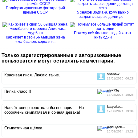
Подборка душевных фотографий
времён СССР
5 знаков Зодиака, кому важно
закрыть старые долги до...
Почему всё больше людей хотят
Как живёт в свои 56 бывшая жена
жить одни
«колбасного короля»...
Только зарегистрированные и авторизованные
пользователи могут оставлять комментарии.
shabaw
Красивая пися. Люблю такие.
12/01/2025, 06:28
alek73g
Пипка класс!!!
18/08/2024, 15:26
katyuko...
Насчёт совершенства я бы поспорил… Но
17/08/2024, 19:34
ооооочень симпатявая и сочная деваха!
Давыден...
Симпатичная щёлка.
16/08/2024, 13:28