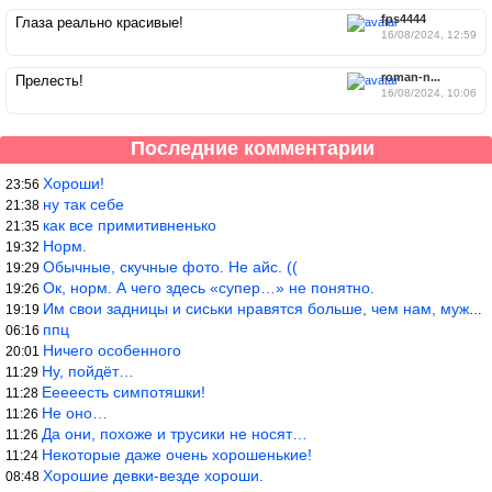
fps4444
Глаза реально красивые!
16/08/2024, 12:59
roman-n...
Прелесть!
16/08/2024, 10:06
Последние комментарии
Хороши!
23:56
ну так себе
21:38
как все примитивненько
21:35
Норм.
19:32
Обычные, скучные фото. Не айс. ((
19:29
Ок, норм. А чего здесь «супер…» не понятно.
19:26
Им свои задницы и сиськи нравятся больше, чем нам, мужикам?
19:19
ппц
06:16
Ничего особенного
20:01
Ну, пойдёт…
11:29
Ееееесть симпотяшки!
11:28
Не оно…
11:26
Да они, похоже и трусики не носят…
11:26
Некоторые даже очень хорошенькие!
11:24
Хорошие девки-везде хороши.
08:48