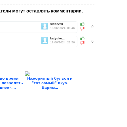
тели могут оставлять комментарии.
sidorvek
0
19/06/2024, 08:46
katyuko...
0
18/06/2024, 22:56
во время
Нажористый бульон и
 позволять
"тот самый" вкус.
нее»....
Варим...