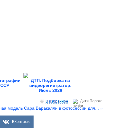
тографии
ДТП. Подборка на
СССР
видеорегистратор.
Июль 2026
Дитя Пoрока
чая модель Сара Варакалли в фотосессии для... »
ВКонтакте