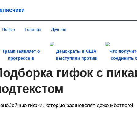
дписчики
Новые
Горячие
Лучшие
Трамп заявляет о
Демократы в США
Что получит
прогрессе в
выступили против
соединить 
урегулировании
новых санкций в...
ненужную пли
Подборка гифок с пик
конфликта на...
подтекстом
онебойные гифки, которые расшевелят даже мёртвого!