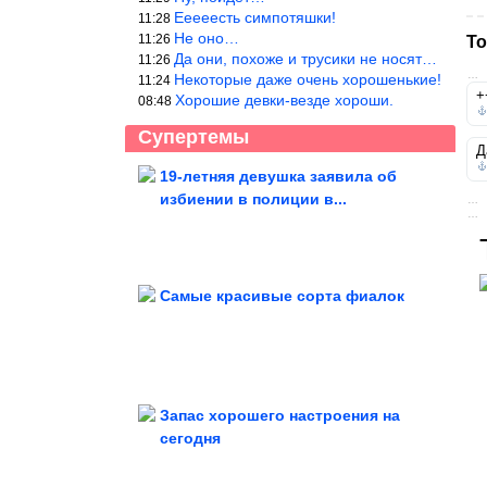
Ееееесть симпотяшки!
11:28
Не оно…
11:26
То
Да они, похоже и трусики не носят…
11:26
…
Некоторые даже очень хорошенькие!
11:24
+
Хорошие девки-везде хороши.
08:48
Супертемы
Д
19-летняя девушка заявила об
избиении в полиции в...
…
12 самых красивых и необычных
…
пешеходных мостов планеты
Самые красивые сорта фиалок
Астрологи выделили 5 знаков
Зодиака, которые круто...
Запас хорошего настроения на
сегодня
Классная идея декора из старых джинсов