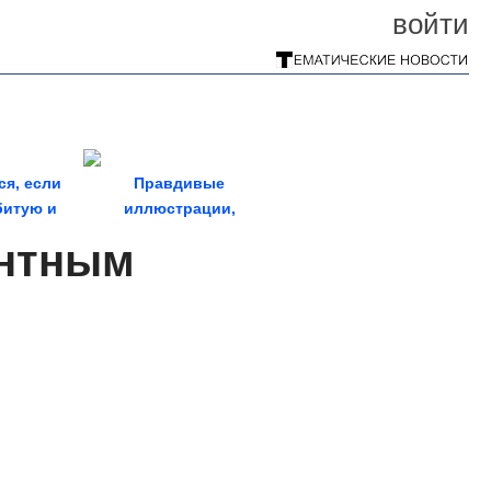
войти
ся, если
Правдивые
битую и
иллюстрации,
тку и...
заставляющих
антным
задуматься о мире, в...