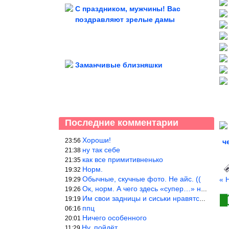
С праздником, мужчины! Вас
поздравляют зрелые дамы
Заманчивые близняшки
Последние комментарии
Хороши!
23:56
ч
ну так себе
21:38
как все примитивненько
21:35
Норм.
19:32
Обычные, скучные фото. Не айс. ((
« 
19:29
Ок, норм. А чего здесь «супер…» не понятно.
19:26
Им свои задницы и сиськи нравятся больше, чем нам, мужикам?
19:19
ппц
06:16
Ничего особенного
20:01
Ну, пойдёт…
11:29