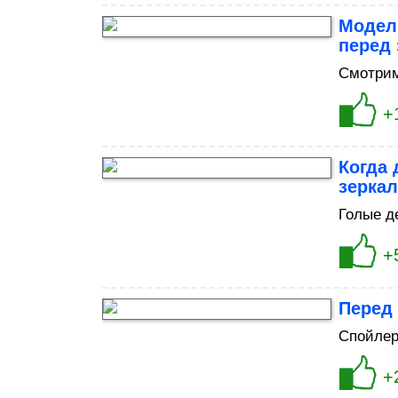
Модел
перед
Смотрим
+
Когда
зерка
Голые д
+
Перед 
Спойлер
+