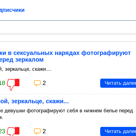
дписчики
ки в сексуальных нарядах фотографируют
еред зеркалом
й, зеркальце, скажи…
18
2
Читать дале
ой, зеркальце, скажи...
е девушки фотографируют себя в нижнем белье перед
м.
23
2
Читать дале