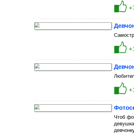
+
Девчон
Самостр
+
Девчон
Любител
+
Фотос
Чтоб фо
девушка
девчонк