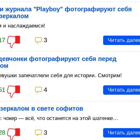
и журнала "Playboy" фотографируют себя
 зеркалом
 и наслаждаемся!
17
3
Читать дале
 девчонки фотографируют себя перед
лом
евушки запечатлели себя для истории. Смотрим!
51
4
Читать дале
зеркалом в свете софитов
: чокер — всё, что останется на этой шатенке…
28
3
Читать дале