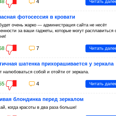
48
4
Читать дале
асная фотосессия в кровати
будет очень жарко — администрация сайта не несёт
венности за ваши гаджеты, которые могут расплавиться 
гня!
58
7
Читать дале
тичная шатенка прихорашивается у зеркала
т налюбоваться собой и отойти от зеркала.
55
4
Читать дале
ивая блондинка перед зеркалом
ай, когда красоты в два раза больше!