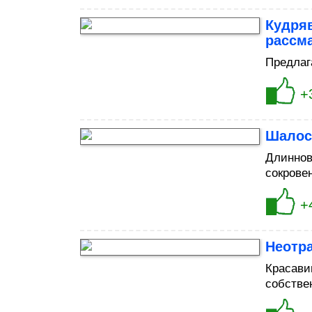
Кудряв
рассма
Предлаг
+
Шалос
Длиннов
сокрове
+
Неотр
Красави
собстве