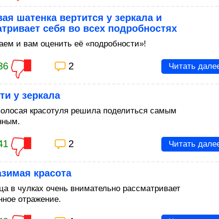
ая шатенка вертится у зеркала и
тривает себя во всех подробностях
аем и вам оценить её «подробности»!
36
2
Читать дале
ти у зеркала
олосая красотуля решила поделиться самым
нным.
41
2
Читать дале
азимая красота
ца в чулках очень внимательно рассматривает
нное отражение.