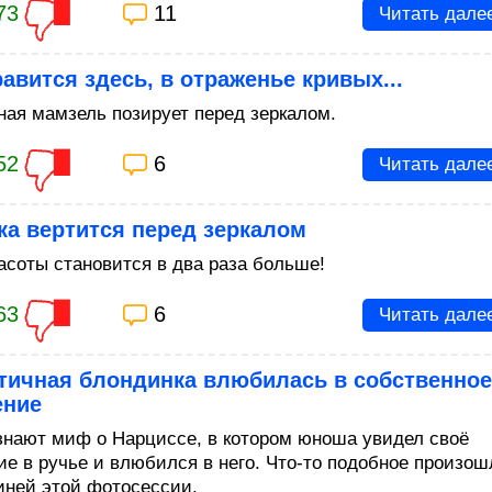
73
11
Читать дале
авится здесь, в отраженье кривых...
ая мамзель позирует перед зеркалом.
52
6
Читать дале
а вертится перед зеркалом
расоты становится в два раза больше!
63
6
Читать дале
тичная блондинка влюбилась в собственное
ение
знают миф о Нарциссе, в котором юноша увидел своё
ие в ручье и влюбился в него. Что-то подобное произош
оиней этой фотосессии.