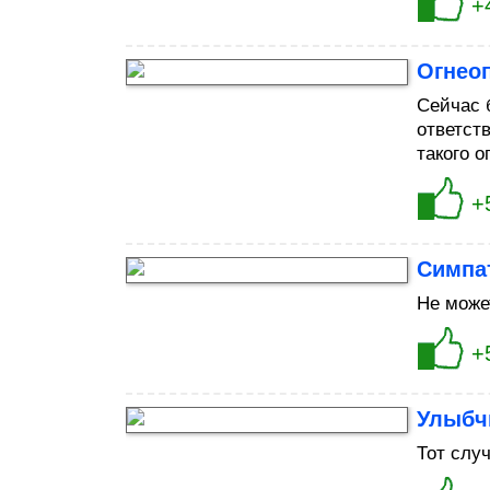
+
Огнеоп
Сейчас 
ответст
такого о
+
Симпа
Не може
+
Улыбч
Тот случ