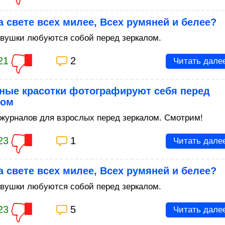
а свете всех милее, Всех румяней и белее?
евушки любуются собой перед зеркалом.
21
2
Читать дале
ные красотки фотографируют себя перед
лом
журналов для взрослых перед зеркалом. Смотрим!
23
1
Читать дале
а свете всех милее, Всех румяней и белее?
евушки любуются собой перед зеркалом.
23
5
Читать дале