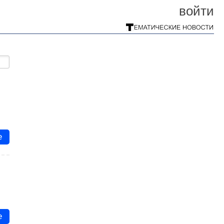
войти
е
е