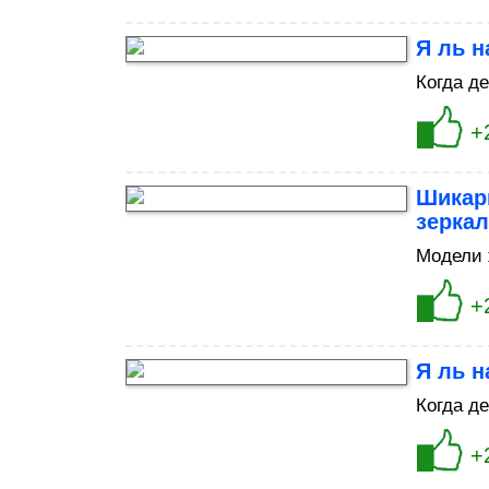
Я ль н
Когда д
+
Шикар
зерка
Модели 
+
Я ль н
Когда д
+