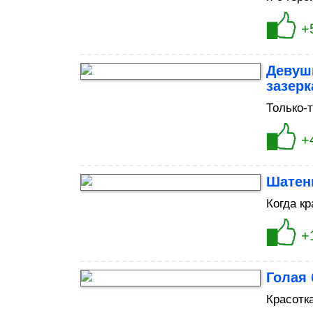
+
Девуш
зазерк
Только-
+
Шатенк
Когда к
+
Голая
Красотк