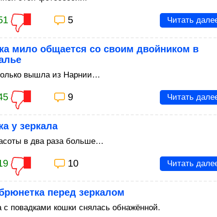
51
5
Читать дале
ка мило общается со своим двойником в
алье
только вышла из Нарнии…
45
9
Читать дале
а у зеркала
расоты в два раза больше…
19
10
Читать дале
 брюнетка перед зеркалом
а с повадками кошки снялась обнажённой.