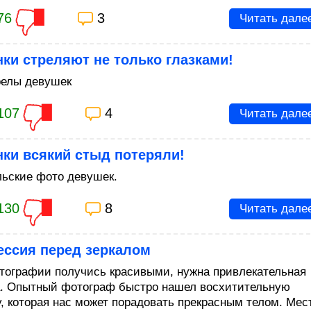
76
3
Читать дале
ки стреляют не только глазками!
елы девушек
107
4
Читать дале
ки всякий стыд потеряли!
ьские фото девушек.
130
8
Читать дале
ессия перед зеркалом
тографии получись красивыми, нужна привлекательная
. Опытный фотограф быстро нашел восхитительную
у, которая нас может порадовать прекрасным телом. Мес