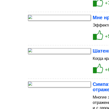
+
Мне нр
Эффектн
+
Шатенк
Когда к
+
Симпа
отраж
Многие 
отражен
и с гер