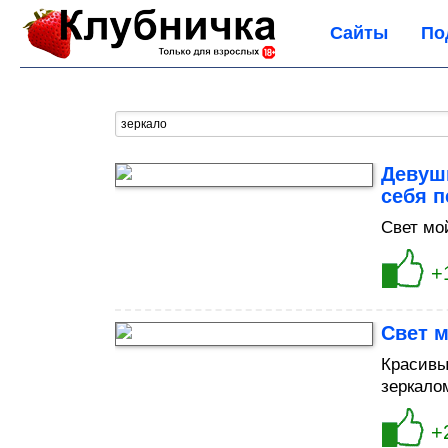
Сайты
По
Девуш
себя п
Свет мо
+
Свет м
Красивы
зеркало
+