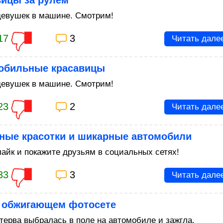
вицы за рулем
евушек в машине. Смотрим!
17
3
Читать дале
обильные красавицы
евушек в машине. Смотрим!
23
2
Читать дале
ные красотки и шикарные автомобили
айк и покажите друзьям в социальных сетях!
33
3
Читать дале
в обжигающем фотосете
терва выбралась в поле на автомобиле и зажгла.