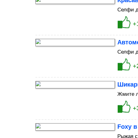
Краса
Селфи д
+
Автом
Селфи д
+
Шикар
Жмите л
+
Foxy 
Рыжая с