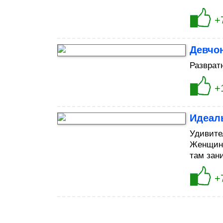
+
Девчон
Разврат
+
Идеал
Удивите
Женщина
там зан
+