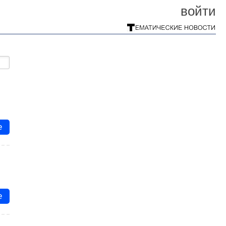
войти
е
е