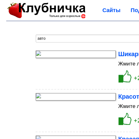
Сайты
По
Шикар
Жмите л
+
Красот
Жмите л
+