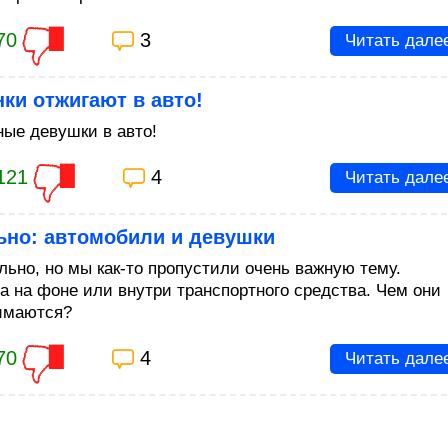
70
3
Читать дале
ки отжигают в авто!
ные девушки в авто!
121
4
Читать дале
ьно: автомобили и девушки
льно, но мы как-то пропустили очень важную тему.
 на фоне или внутри транспортного средства. Чем они
имаются?
70
4
Читать дале