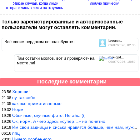
Яркие случаи, когда люди
любую причёску
отправились в лес и наткнулись...
Только зарегистрированные и авторизованные
пользователи могут оставлять комментарии.
lavstor...
Всё своим пердаком не налюбуются
09/07/2026, 02:35
mik-gol...
Там остатки мозгов, вот и проверяют- на
09/07/2026, 15:59
месте ли!
Последние комментарии
Хороши!
23:56
ну так себе
21:38
как все примитивненько
21:35
Норм.
19:32
Обычные, скучные фото. Не айс. ((
19:29
Ок, норм. А чего здесь «супер…» не понятно.
19:26
Им свои задницы и сиськи нравятся больше, чем нам, мужикам?
19:19
ппц
06:16
Ничего особенного
20:01