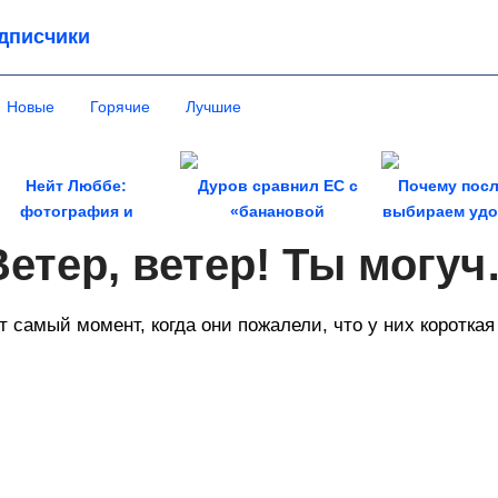
дписчики
Новые
Горячие
Лучшие
Нейт Люббе:
Дуров сравнил ЕС с
Почему посл
фотография и
«банановой
выбираем удоб
утешествия как стиль
республикой» из-за
красив
Ветер, ветер! Ты могу
жизни
закона о...
т самый момент, когда они пожалели, что у них коротка