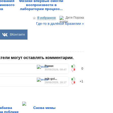
зования
Физики впервые смогли
зинового
воспроизвести в
ка
лаборатории процесс...
Дитя Пoрока
Где-то в далёкой Бразилии »
ВКонтакте
тели могут оставлять комментарии.
Роман
0
30/06/2026, 08:47
mik-gol...
+1
29/06/2026, 18:17
абаева
Снова мемы
на публике