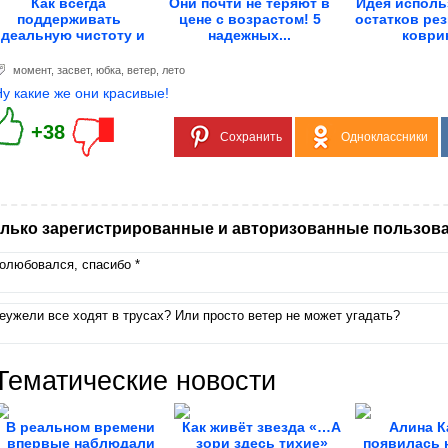
Как всегда
Они почти не теряют в
Идея исполь
поддерживать
цене с возрастом! 5
остатков ре
идеальную чистоту и
надежных...
коври
свежесть унитаза
момент
,
засвет
,
юбка
,
ветер
,
лето
Ну какие же они красивые!
+38
Сохранить
Одноклассники
лько зарегистрированные и авторизованные пользова
олюбовался, спасибо *
еужели все ходят в трусах? Или просто ветер не может угадать?
Тематические новости
В реальном времени
Как живёт звезда «…А
Алина К
впервые наблюдали
зори здесь тихие»
появилась 