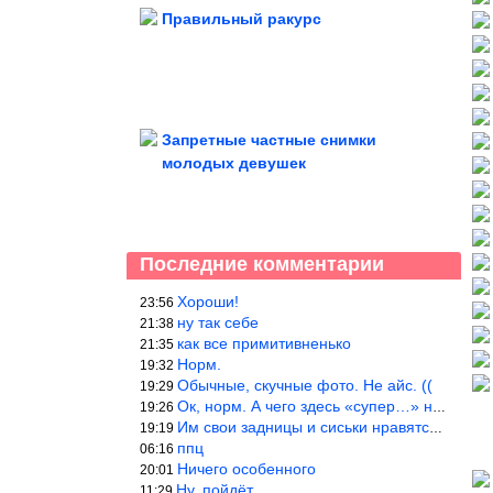
Правильный ракурс
Запретные частные снимки
молодых девушек
Последние комментарии
Хороши!
23:56
ну так себе
21:38
как все примитивненько
21:35
Норм.
19:32
Обычные, скучные фото. Не айс. ((
19:29
Ок, норм. А чего здесь «супер…» не понятно.
19:26
Им свои задницы и сиськи нравятся больше, чем нам, мужикам?
19:19
ппц
06:16
Ничего особенного
20:01
Ну, пойдёт…
11:29