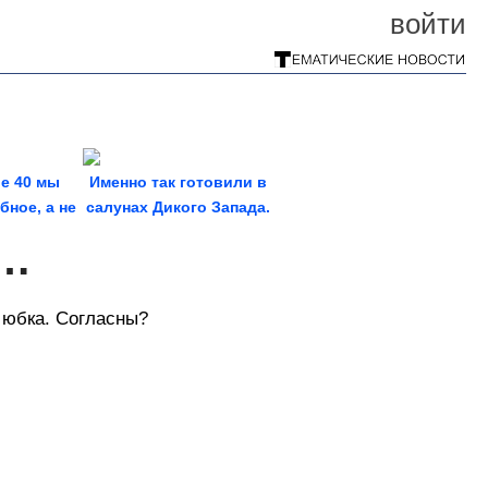
войти
е 40 мы
Именно так готовили в
ное, а не
салунах Дикого Запада.
ое
Ковбойская...
ч…
я юбка. Согласны?