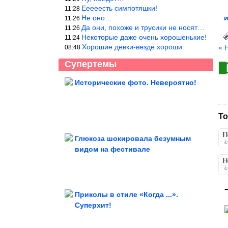
Ееееесть симпотяшки!
11:28
Не оно…
11:26
Да они, похоже и трусики не носят…
11:26
Некоторые даже очень хорошенькие!
11:24
Хорошие девки-везде хороши.
« 
08:48
Супертемы
Исторические фото. Невероятно!
Женщины, которые однажды сняли
хиджаб, и их внешность...
То
П
Глюкоза шокировала безумным
видом на фестивале
Евросоюз ввел санкции против VK
Н
Приколы в стиле «Когда ...».
Суперхит!
Как живут актёры, которые снимались в "Ералаше"