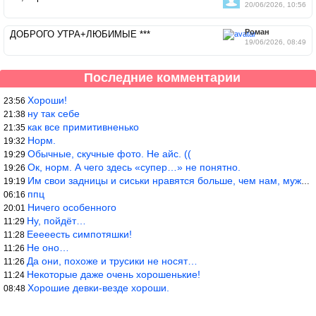
20/06/2026, 10:56
Роман
ДОБРОГО УТРА+ЛЮБИМЫЕ ***
19/06/2026, 08:49
Последние комментарии
Хороши!
23:56
ну так себе
21:38
как все примитивненько
21:35
Норм.
19:32
Обычные, скучные фото. Не айс. ((
19:29
Ок, норм. А чего здесь «супер…» не понятно.
19:26
Им свои задницы и сиськи нравятся больше, чем нам, мужикам?
19:19
ппц
06:16
Ничего особенного
20:01
Ну, пойдёт…
11:29
Ееееесть симпотяшки!
11:28
Не оно…
11:26
Да они, похоже и трусики не носят…
11:26
Некоторые даже очень хорошенькие!
11:24
Хорошие девки-везде хороши.
08:48