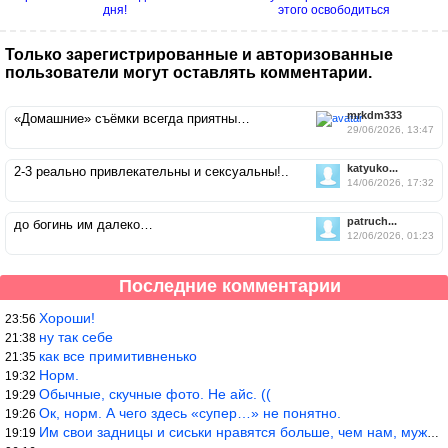
дня!
этого освободиться
Только зарегистрированные и авторизованные
пользователи могут оставлять комментарии.
mrkdm333
«Домашние» съёмки всегда приятны…
29/06/2026, 13:47
katyuko...
2-3 реально привлекательны и сексуальны!..
14/06/2026, 17:32
patruch...
до богинь им далеко…
12/06/2026, 01:23
Последние комментарии
Хороши!
23:56
ну так себе
21:38
как все примитивненько
21:35
Норм.
19:32
Обычные, скучные фото. Не айс. ((
19:29
Ок, норм. А чего здесь «супер…» не понятно.
19:26
Им свои задницы и сиськи нравятся больше, чем нам, мужикам?
19:19