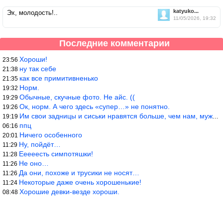
katyuko...
Эх, молодость!..
11/05/2026, 19:32
Последние комментарии
Хороши!
23:56
ну так себе
21:38
как все примитивненько
21:35
Норм.
19:32
Обычные, скучные фото. Не айс. ((
19:29
Ок, норм. А чего здесь «супер…» не понятно.
19:26
Им свои задницы и сиськи нравятся больше, чем нам, мужикам?
19:19
ппц
06:16
Ничего особенного
20:01
Ну, пойдёт…
11:29
Ееееесть симпотяшки!
11:28
Не оно…
11:26
Да они, похоже и трусики не носят…
11:26
Некоторые даже очень хорошенькие!
11:24
Хорошие девки-везде хороши.
08:48