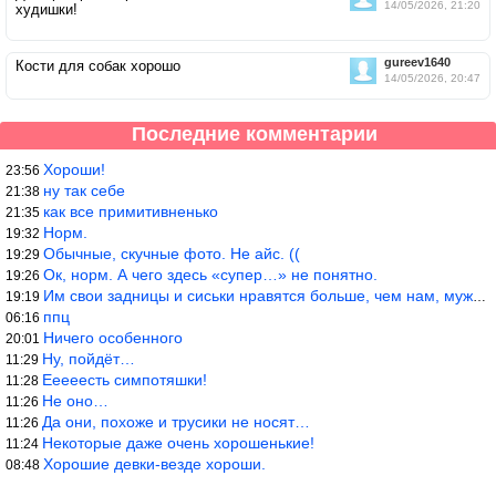
14/05/2026, 21:20
худишки!
gureev1640
Кости для собак хорошо
14/05/2026, 20:47
Последние комментарии
Хороши!
23:56
ну так себе
21:38
как все примитивненько
21:35
Норм.
19:32
Обычные, скучные фото. Не айс. ((
19:29
Ок, норм. А чего здесь «супер…» не понятно.
19:26
Им свои задницы и сиськи нравятся больше, чем нам, мужикам?
19:19
ппц
06:16
Ничего особенного
20:01
Ну, пойдёт…
11:29
Ееееесть симпотяшки!
11:28
Не оно…
11:26
Да они, похоже и трусики не носят…
11:26
Некоторые даже очень хорошенькие!
11:24
Хорошие девки-везде хороши.
08:48