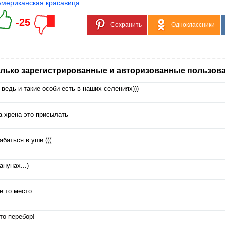
Американская красавица
-25
Сохранить
Одноклассники
лько зарегистрированные и авторизованные пользова
 ведь и такие особи есть в наших селениях)))
а хрена это присылать
абаться в уши (((
анунах...)
е то место
то перебор!