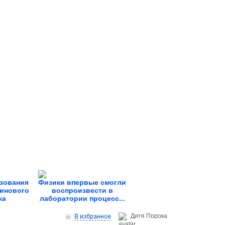
зования
Физики впервые смогли
зинового
воспроизвести в
ка
лаборатории процесс...
Дитя Пoрока