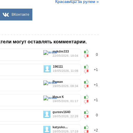
Красавицы за рулем »
ВКонтакте
тели могут оставлять комментарии.
mrkdm333
0
22/05/2026, 18:04
196111
+1
19/05/2026, 11:08
Роман
+1
19/05/2026, 08:34
Илья К
+1
19/05/2026, 01:17
gureev1640
0
18/05/2026, 22:28
katyuko...
+2
18/05/2026, 17:19