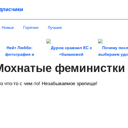
дписчики
Новые
Горячие
Лучшие
Нейт Люббе:
Дуров сравнил ЕС с
Почему посл
фотография и
«банановой
выбираем удоб
утешествия как стиль
республикой» из-за
красив
Мохнатые феминистки
жизни
закона о...
о что-то с чем-то! Незабываемое зрелище!