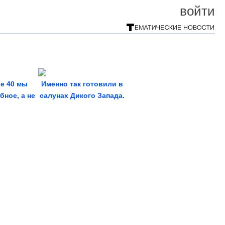
войти
е 40 мы
Именно так готовили в
ное, а не
салунах Дикого Запада.
ое
Ковбойская...