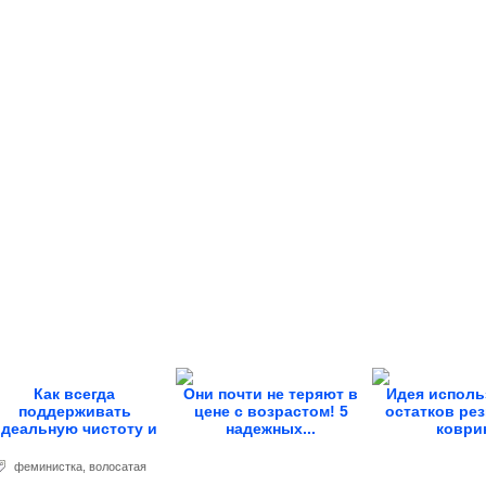
Как всегда
Они почти не теряют в
Идея исполь
поддерживать
цене с возрастом! 5
остатков ре
идеальную чистоту и
надежных...
коври
свежесть унитаза
феминистка
,
волосатая