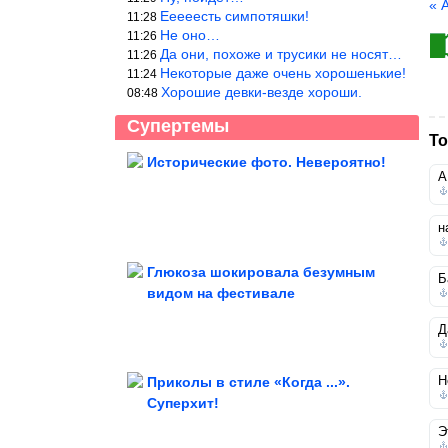
« 
Ееееесть симпотяшки!
11:28
Не оно…
11:26
Да они, похоже и трусики не носят…
11:26
Некоторые даже очень хорошенькие!
11:24
Хорошие девки-везде хороши.
08:48
Супертемы
То
Исторические фото. Невероятно!
А
Женщины, которые однажды сняли
хиджаб, и их внешность...
н
Глюкоза шокировала безумным
Б
видом на фестивале
Евросоюз ввел санкции против VK
Д
Н
Приколы в стиле «Когда ...».
Суперхит!
Как живут актёры, которые снимались в "Ералаше"
Э