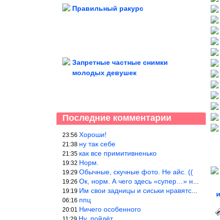
Правильный ракурс
Запретные частные снимки
молодых девушек
Последние комментарии
Хороши!
23:56
ну так себе
21:38
как все примитивненько
21:35
Норм.
19:32
Обычные, скучные фото. Не айс. ((
19:29
Ок, норм. А чего здесь «супер…» не понятно.
19:26
Им свои задницы и сиськи нравятся больше, чем нам, мужикам?
19:19
ппц
06:16
Ничего особенного
20:01
Ну, пойдёт…
11:29