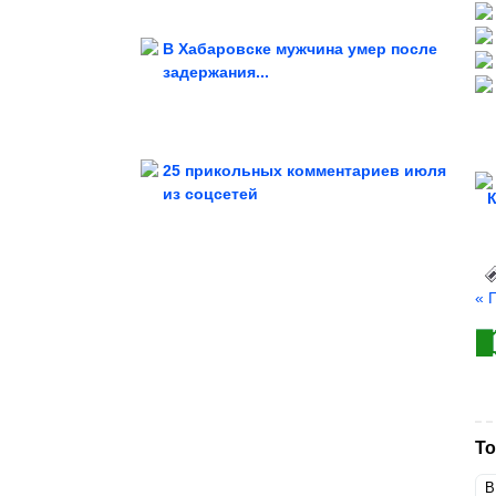
В Хабаровске мужчина умер после
задержания...
опустились на самое дно, не...
Актрисы-красавицы, которые
25 прикольных комментариев июля
из соцсетей
отделиться от родителей?
Что такое сепарация? Как мягко
« 
То
В