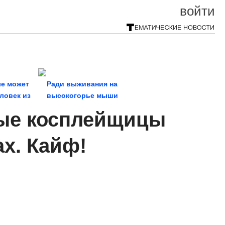
войти
ле может
Ради выживания на
ловек из
высокогорье мыши
ого
научились есть...
ные косплейщицы
х. Кайф!