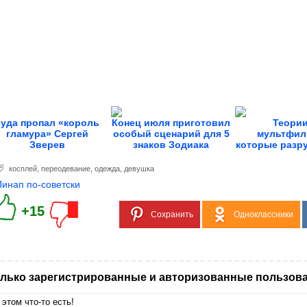
Куда пропал «король
Конец июля приготовил
Теории
гламура» Сергей
особый сценарий для 5
мультфил
Зверев
знаков Зодиака
которые разр
детст
косплей
,
переодевание
,
одежда
,
девушка
Пинап по-советски
+15
Сохранить
Одноклассники
лько зарегистрированные и авторизованные пользова
 этом что-то есть!