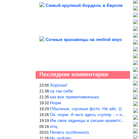
Самый крупный бордель в Европе
Сочные красавицы на любой вкус
Последние комментарии
Хороши!
23:56
ну так себе
21:38
как все примитивненько
21:35
Норм.
19:32
Обычные, скучные фото. Не айс. ((
19:29
Ок, норм. А чего здесь «супер…» не понятно.
19:26
Им свои задницы и сиськи нравятся больше, чем нам, мужикам?
19:19
ппц
06:16
Ничего особенного
20:01
Ну, пойдёт…
11:29