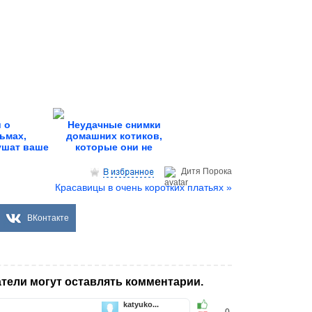
 о
Неудачные снимки
ьмах,
домашних котиков,
ушат ваше
которые они не
во
хотели...
Дитя Пoрока
Красавицы в очень коротких платьях »
ВКонтакте
тели могут оставлять комментарии.
katyuko...