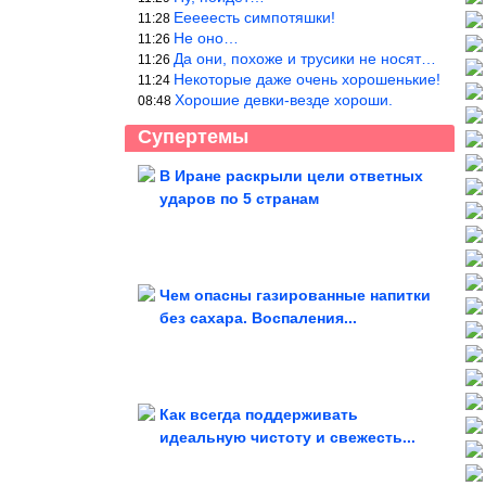
Ееееесть симпотяшки!
11:28
Не оно…
11:26
Да они, похоже и трусики не носят…
11:26
Некоторые даже очень хорошенькие!
11:24
Хорошие девки-везде хороши.
08:48
Супертемы
В Иране раскрыли цели ответных
ударов по 5 странам
Сбежавшая из дома жительница
Ачинска призналась в...
Чем опасны газированные напитки
без сахара. Воспаления...
Что посадить на даче
Как всегда поддерживать
идеальную чистоту и свежесть...