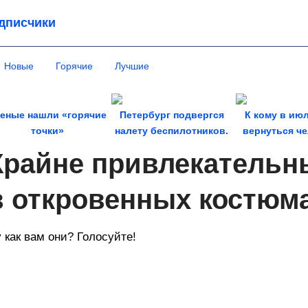
дписчики
Новые
Горячие
Лучшие
еные нашли «горячие
Петербург подвергся
К кому в ию
точки»
налету беспилотников.
вернуться че
мегаземлетрясений в
Удар пришелся...
прошл
Крайне привлекатель
России....
в откровенных костюма
 как вам они? Голосуйте!