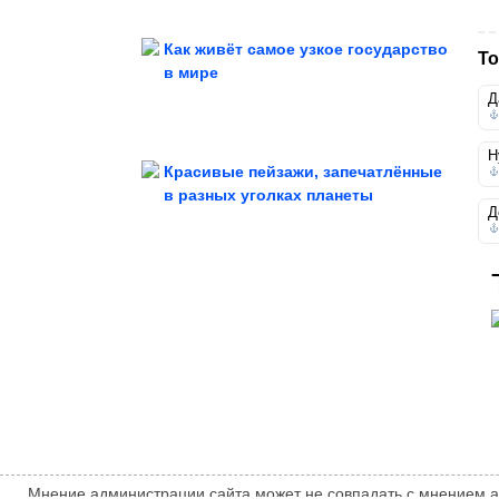
Как живёт самое узкое государство
То
в мире
Д
Новый сборник ржаки
Н
Красивые пейзажи, запечатлённые
в разных уголках планеты
Д
боев на Украине с...
Илон Маск связывает завершение
Мнение администрации сайта может не совпадать с мнением авт