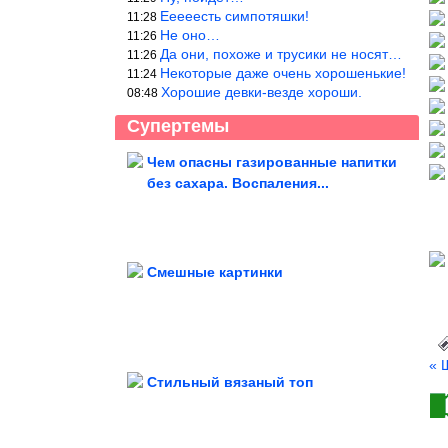
Ееееесть симпотяшки!
11:28
Не оно…
11:26
Да они, похоже и трусики не носят…
11:26
Некоторые даже очень хорошенькие!
11:24
Хорошие девки-везде хороши.
08:48
Супертемы
Чем опасны газированные напитки
без сахара. Воспаления...
Привычки, которые помогут
сохранить суставы здоровыми...
Смешные картинки
Записка последней жертвы выдала
Битцевского маньяка
з
« 
Стильный вязаный топ
Генетики нашли «негреков» на некрополе античной Фанагории