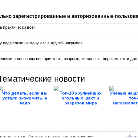
лько зарегистрированные и авторизованные пользова
а практически все!
у куда такие на одну лег а другой накрылся
евочки в основном все приятные, озорные, желанные, впрочем так и до
Тематические новости
Что делать, если вы
Топ-10 крупнейших
Ученые нашл
устали экономить, а
угольных шахт и
точ
надо
разрезов мира
мегаземлет
Росси
ора статьи. Автор статьи указан в источнике.
обрат