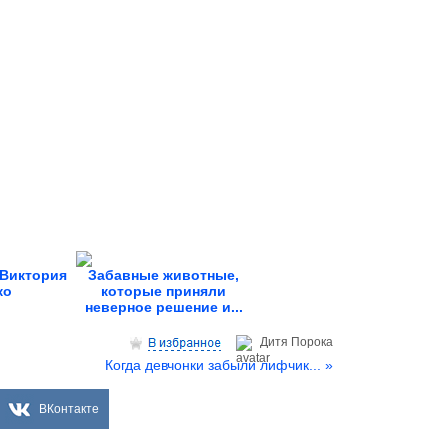
 Виктория
Забавные животные,
ко
которые приняли
неверное решение и...
Дитя Пoрока
Когда девчонки забыли лифчик... »
ВКонтакте