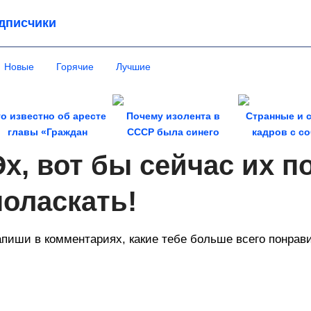
дписчики
Новые
Горячие
Лучшие
о известно об аресте
Почему изолента в
Странные и 
главы «Граждан
СССР была синего
кадров с с
СССР»?...
цвета
Эх, вот бы сейчас их п
поласкать!
пиши в комментариях, какие тебе больше всего понрав