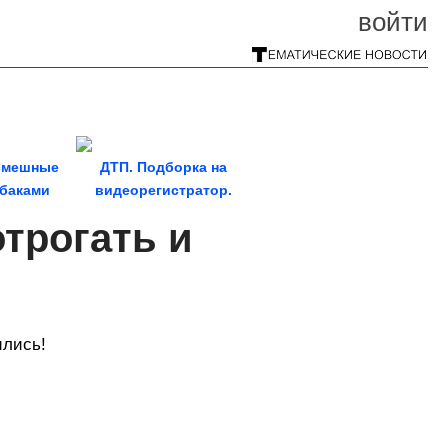
войти
смешные
ДТП. Подборка на
обаками
видеорегистратор.
Июль 2026
отрогать и
ились!