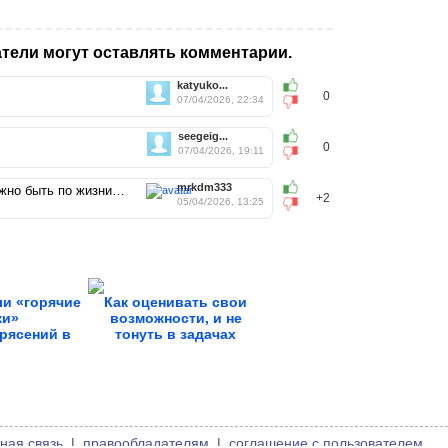
тели могут оставлять комментарии.
katyuko...
0
07/04/2026, 22:34
seegeig...
0
07/04/2026, 19:11
mrkdm333
лжно быть по жизни…
+2
05/04/2026, 13:25
и «горячие
Как оценивать свои
ки»
возможности, и не
рясений в
тонуть в задачах
и....
ная связь
|
правообладателям
|
соглашение с пользователем