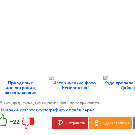
Правдивые
Исторические фото.
Куда пропала
иллюстрации,
Невероятно!
Дайне
заставляющих
адуматься о мире, в...
сиси
,
грудь
,
титьки
,
сиськи
,
размер
,
большие
,
селфи
,
соцсеть
Шикарные красотки фотографируют себя перед...
+22
Сохранить
Одноклассники