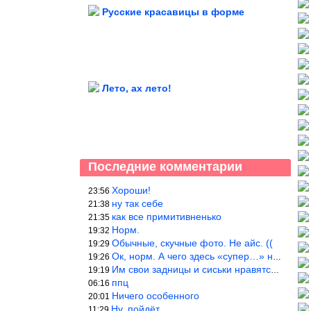
Русские красавицы в форме
Лето, ах лето!
Последние комментарии
Хороши!
23:56
ну так себе
21:38
как все примитивненько
21:35
Норм.
19:32
Обычные, скучные фото. Не айс. ((
19:29
Ок, норм. А чего здесь «супер…» не понятно.
19:26
Им свои задницы и сиськи нравятся больше, чем нам, мужикам?
19:19
ппц
06:16
Ничего особенного
20:01
Ну, пойдёт…
11:29