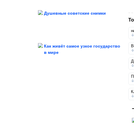
Душевные советские снимки
То
Потрясающие кадры из 90-х. Вау!
н
Как живёт самое узкое государство
В
в мире
Д
Бензин и октановое число
Что будет, если залить не тот?
П
К