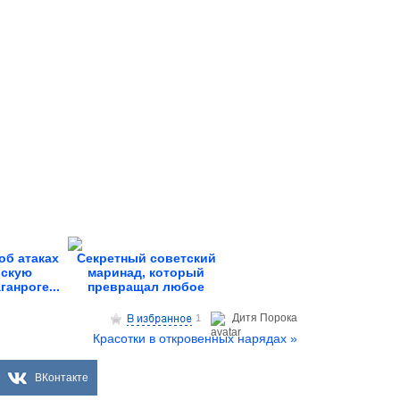
об атаках
Секретный советский
вскую
маринад, который
ганроге...
превращал любое
мясо...
Дитя Пoрока
1
Красотки в откровенных нарядах »
ВКонтакте