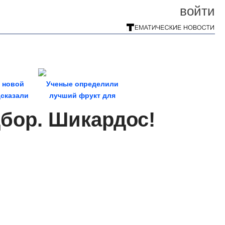
войти
 новой
Ученые определили
сказали
лучший фрукт для
атчиков
устранения запоров. В...
дбор. Шикардос!