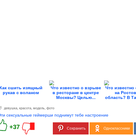
Как сшить изящный
Что известно о взрыве
Что известно 
рукав с воланом
в ресторане в центре
на Росто
Москвы? Целью...
область? В Та
девушка
,
красота
,
модель
,
фото
Эти сексуальные геймерши поднимут тебе настроение
+37
Сохранить
Одноклассники