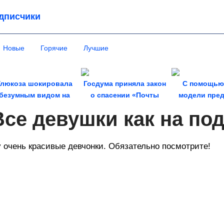
дписчики
Новые
Горячие
Лучшие
Глюкоза шокировала
Госдума приняла закон
С помощью
безумным видом на
о спасении «Почты
модели пред
фестивале
России»
поведение д
Все девушки как на по
на...
 очень красивые девчонки. Обязательно посмотрите!