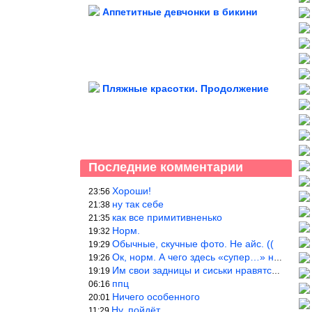
Аппетитные девчонки в бикини
Пляжные красотки. Продолжение
Последние комментарии
Хороши!
23:56
ну так себе
21:38
как все примитивненько
21:35
Норм.
19:32
Обычные, скучные фото. Не айс. ((
19:29
Ок, норм. А чего здесь «супер…» не понятно.
19:26
Им свои задницы и сиськи нравятся больше, чем нам, мужикам?
19:19
ппц
06:16
Ничего особенного
20:01
Ну, пойдёт…
11:29