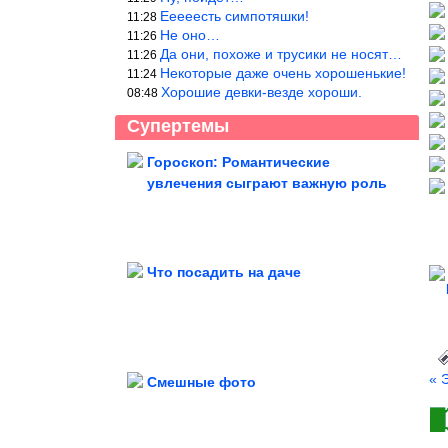
Ееееесть симпотяшки!
11:28
Не оно…
11:26
Да они, похоже и трусики не носят…
11:26
Некоторые даже очень хорошенькие!
11:24
Хорошие девки-везде хороши.
08:48
Супертемы
Гороскоп: Романтические
увлечения сыграют важную роль
Повара раскрыли секрет
идеальной текстуры. Молочная...
Что посадить на даче
Желток останется жидким. Котлеты
по-шотландски, здесь в...
« 
Смешные фото
Запас хорошего настроения на сегодня