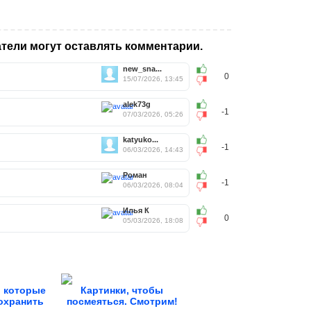
тели могут оставлять комментарии.
new_sna...
0
15/07/2026, 13:45
alek73g
-1
07/03/2026, 05:26
katyuko...
-1
06/03/2026, 14:43
Роман
-1
06/03/2026, 08:04
Илья К
0
05/03/2026, 18:08
 которые
Картинки, чтобы
охранить
посмеяться. Смотрим!