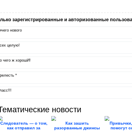
лько зарегистрированные и авторизованные пользова
ичего нового
сех целую!
о чего ж хорошИ!
релесть *
ласс!!!
Тематические новости
Следователь — о том,
Как зашить
Привычки,
как отправил за
разорванные джинсы
помогут с