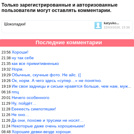
Только зарегистрированные и авторизованные
пользователи могут оставлять комментарии.
katyuko...
Шоколадки!
22/03/2026, 15:39
Последние комментарии
Хороши!
23:56
ну так себе
21:38
как все примитивненько
21:35
Норм.
19:32
Обычные, скучные фото. Не айс. ((
19:29
Ок, норм. А чего здесь «супер…» не понятно.
19:26
Им свои задницы и сиськи нравятся больше, чем нам, мужикам?
19:19
ппц
06:16
Ничего особенного
20:01
Ну, пойдёт…
11:29
Ееееесть симпотяшки!
11:28
Не оно…
11:26
Да они, похоже и трусики не носят…
11:26
Некоторые даже очень хорошенькие!
11:24
Хорошие девки-везде хороши.
08:48