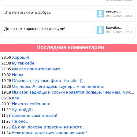
seegeig...
Это не титьки это арбузы
05/02/2026, 18:45
katyuko...
До чего ж хорошенькие девчули!
05/02/2026, 17:19
Последние комментарии
Хороши!
23:56
ну так себе
21:38
как все примитивненько
21:35
Норм.
19:32
Обычные, скучные фото. Не айс. ((
19:29
Ок, норм. А чего здесь «супер…» не понятно.
19:26
Им свои задницы и сиськи нравятся больше, чем нам, мужикам?
19:19
ппц
06:16
Ничего особенного
20:01
Ну, пойдёт…
11:29
Ееееесть симпотяшки!
11:28
Не оно…
11:26
Да они, похоже и трусики не носят…
11:26
Некоторые даже очень хорошенькие!
11:24