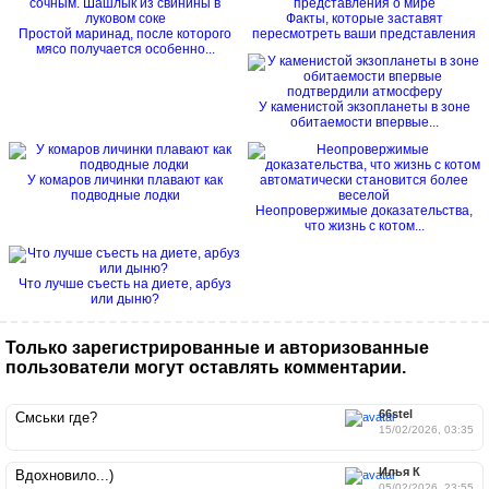
Факты, которые заставят
Простой маринад, после которого
пересмотреть ваши представления
мясо получается особенно...
о...
У каменистой экзопланеты в зоне
обитаемости впервые...
У комаров личинки плавают как
подводные лодки
Неопровержимые доказательства,
что жизнь с котом...
Что лучше съесть на диете, арбуз
или дыню?
Только зарегистрированные и авторизованные
пользователи могут оставлять комментарии.
66stel
Смськи где?
15/02/2026, 03:35
Илья К
Вдохновило...)
05/02/2026, 23:55