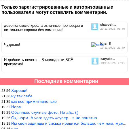
Только зарегистрированные и авторизованные
пользователи могут оставлять комментарии.
shaposh...
девочка около кресла отличные пропорции и
20/11/2025, 05:46
остальные хороши без сомнения!
Илья К
Чудесно!
19/11/2025, 21:49
katyuko...
И добавить нечего… В молодости ВСЁ
19/11/2025, 17:11
прекрасно!
Последние комментарии
Хороши!
23:56
ну так себе
21:38
как все примитивненько
21:35
Норм.
19:32
Обычные, скучные фото. Не айс. ((
19:29
Ок, норм. А чего здесь «супер…» не понятно.
19:26
Им свои задницы и сиськи нравятся больше, чем нам, мужикам?
19:19
ппц
06:16