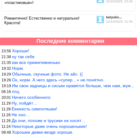
22/10/2025, 22:26
«пластиковые»!
katyuko...
Романтично! Естественно и натурально!
22/10/2025, 21:50
Красота!
Последние комментарии
Хороши!
23:56
ну так себе
21:38
как все примитивненько
21:35
Норм.
19:32
Обычные, скучные фото. Не айс. ((
19:29
Ок, норм. А чего здесь «супер…» не понятно.
19:26
Им свои задницы и сиськи нравятся больше, чем нам, мужикам?
19:19
ппц
06:16
Ничего особенного
20:01
Ну, пойдёт…
11:29
Ееееесть симпотяшки!
11:28
Не оно…
11:26
Да они, похоже и трусики не носят…
11:26
Некоторые даже очень хорошенькие!
11:24
Хорошие девки-везде хороши.
08:48