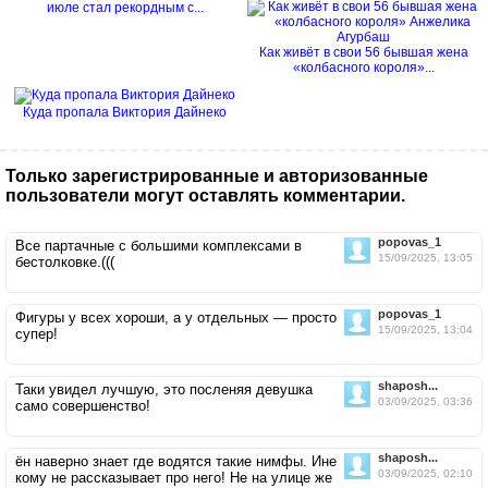
июле стал рекордным с...
Как живёт в свои 56 бывшая жена
«колбасного короля»...
Куда пропала Виктория Дайнеко
Только зарегистрированные и авторизованные
пользователи могут оставлять комментарии.
popovas_1
Все партачные с большими комплексами в
15/09/2025, 13:05
бестолковке.(((
popovas_1
Фигуры у всех хороши, а у отдельных — просто
15/09/2025, 13:04
супер!
shaposh...
Таки увидел лучшую, это посленяя девушка
03/09/2025, 03:36
само совершенство!
shaposh...
ён наверно знает где водятся такие нимфы. Ине
03/09/2025, 02:10
кому не рассказывает про него! Не на улице же