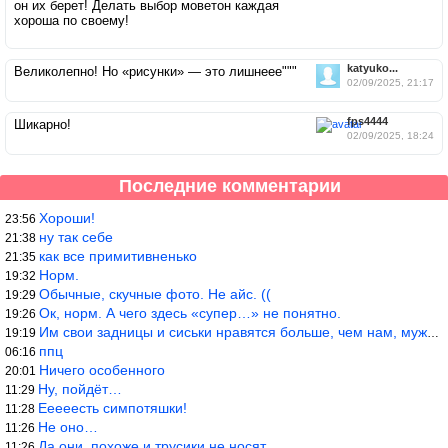
он их берет! Делать выбор моветон каждая
хороша по своему!
katyuko...
Великолепно! Но «рисунки» — это лишнеее"""
02/09/2025, 21:17
fps4444
Шикарно!
02/09/2025, 18:24
Последние комментарии
Хороши!
23:56
ну так себе
21:38
как все примитивненько
21:35
Норм.
19:32
Обычные, скучные фото. Не айс. ((
19:29
Ок, норм. А чего здесь «супер…» не понятно.
19:26
Им свои задницы и сиськи нравятся больше, чем нам, мужикам?
19:19
ппц
06:16
Ничего особенного
20:01
Ну, пойдёт…
11:29
Ееееесть симпотяшки!
11:28
Не оно…
11:26
Да они, похоже и трусики не носят…
11:26