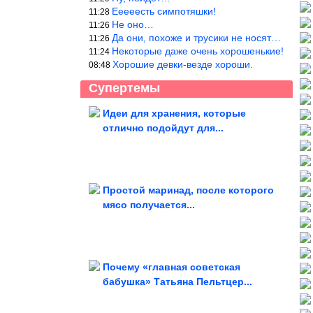
Ееееесть симпотяшки!
11:28
Не оно…
11:26
Да они, похоже и трусики не носят…
11:26
Некоторые даже очень хорошенькие!
11:24
Хорошие девки-везде хороши.
08:48
Супертемы
Идеи для хранения, которые
отлично подойдут для...
Самые очаровательные
фотографии с бобрами
Простой маринад, после которого
мясо получается...
Ностальгические приколы.
Обалденно!
Почему «главная советская
бабушка» Татьяна Пельтцер...