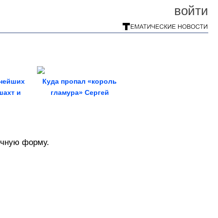
войти
пнейших
Куда пропал «король
шахт и
гламура» Сергей
 мира
Зверев
ичную форму.