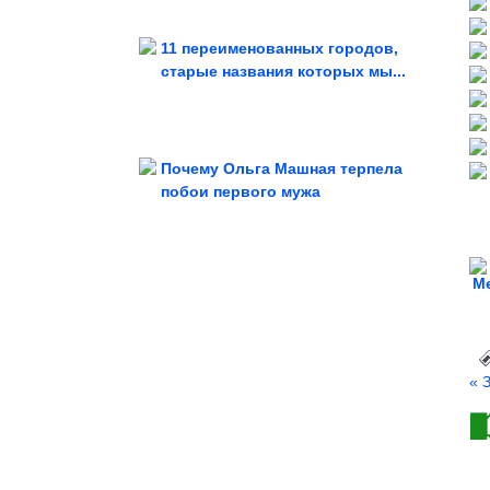
11 переименованных городов,
старые названия которых мы...
чтобы не было...
Как правильно делать заготовки,
Почему Ольга Машная терпела
побои первого мужа
происхождение которых...
9 изумительных пейзажей, в земное
М
« 