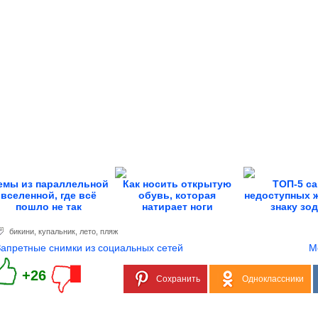
емы из параллельной
Как носить открытую
ТОП-5 с
вселенной, где всё
обувь, которая
недоступных 
пошло не так
натирает ноги
знаку зо
бикини
,
купальник
,
лето
,
пляж
Запретные снимки из социальных сетей
М
+26
Сохранить
Одноклассники