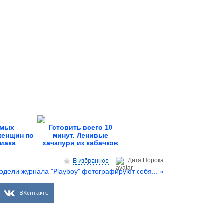
амых
Готовить всего 10
женщин по
минут. Ленивые
диака
хачапури из кабачков
Дитя Пoрока
одели журнала "Playboy" фотографируют себя... »
ВКонтакте