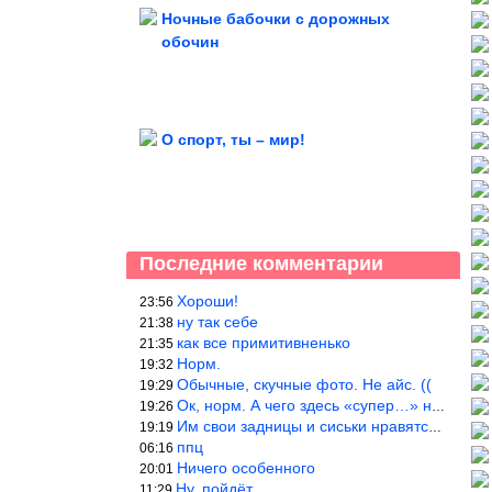
Ночные бабочки с дорожных
обочин
О спорт, ты – мир!
Последние комментарии
Хороши!
23:56
ну так себе
21:38
как все примитивненько
21:35
Норм.
19:32
Обычные, скучные фото. Не айс. ((
19:29
Ок, норм. А чего здесь «супер…» не понятно.
19:26
Им свои задницы и сиськи нравятся больше, чем нам, мужикам?
19:19
ппц
06:16
Ничего особенного
20:01
Ну, пойдёт…
11:29