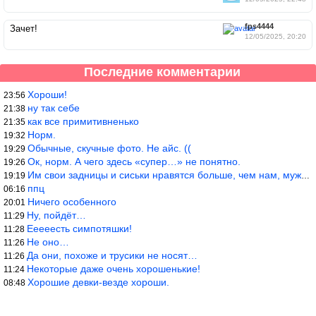
fps4444
Зачет!
12/05/2025, 20:20
Последние комментарии
Хороши!
23:56
ну так себе
21:38
как все примитивненько
21:35
Норм.
19:32
Обычные, скучные фото. Не айс. ((
19:29
Ок, норм. А чего здесь «супер…» не понятно.
19:26
Им свои задницы и сиськи нравятся больше, чем нам, мужикам?
19:19
ппц
06:16
Ничего особенного
20:01
Ну, пойдёт…
11:29
Ееееесть симпотяшки!
11:28
Не оно…
11:26
Да они, похоже и трусики не носят…
11:26
Некоторые даже очень хорошенькие!
11:24
Хорошие девки-везде хороши.
08:48