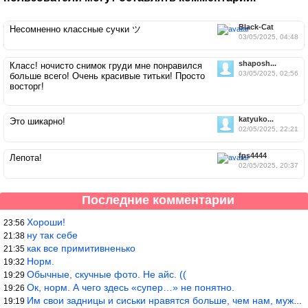
Black-Cat
Несомненно классные сучки ツ
03/05/2025, 04:48
shaposh...
Класс! ночисто снимок груди мне понравился
03/05/2025, 02:56
больше всего! Очень красивые титьки! Просто
восторг!
katyuko...
Это шикарно!
02/05/2025, 22:21
fps4444
Лепота!
02/05/2025, 20:37
Последние комментарии
Хороши!
23:56
ну так себе
21:38
как все примитивненько
21:35
Норм.
19:32
Обычные, скучные фото. Не айс. ((
19:29
Ок, норм. А чего здесь «супер…» не понятно.
19:26
Им свои задницы и сиськи нравятся больше, чем нам, мужикам?
19:19