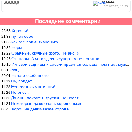
fps4444
✌️✌️✌️✌️✌️
13/01/2025, 18:23
Последние комментарии
Хороши!
23:56
ну так себе
21:38
как все примитивненько
21:35
Норм.
19:32
Обычные, скучные фото. Не айс. ((
19:29
Ок, норм. А чего здесь «супер…» не понятно.
19:26
Им свои задницы и сиськи нравятся больше, чем нам, мужикам?
19:19
ппц
06:16
Ничего особенного
20:01
Ну, пойдёт…
11:29
Ееееесть симпотяшки!
11:28
Не оно…
11:26
Да они, похоже и трусики не носят…
11:26
Некоторые даже очень хорошенькие!
11:24
Хорошие девки-везде хороши.
08:48