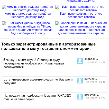
«Граждан СССР»?...
Кому из знаков зодиака придётся
Идея использования остатков
непросто до конца года
резинового коврика
Как живёт Диана Анкудинова после
Заброшенные печи — необычная
бед и победы на ТВ-шоу
достопримечательность Карелии
Только зарегистрированные и авторизованные
пользователи могут оставлять комментарии.
shaposh...
5 чсрху в моем вкусе! Я балдею буду
14/01/2025, 01:29
переодически любоваться! Жаль нельзя
познакомится!
katyuko...
Есть интересные экземплярушки, но бывало и
13/01/2025, 23:46
получше
popovas_1
Не, неудачная подборка.((( Бывали ГОРАЗДО
13/01/2025, 22:34
лучше из этой серии.