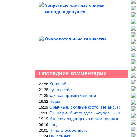
Запретные частные снимки
молодых девушек
Очаровательные гимнастки
Последние комментарии
Хороши!
23:56
ну так себе
21:38
как все примитивненько
21:35
Норм.
19:32
Обычные, скучные фото. Не айс. ((
19:29
Ок, норм. А чего здесь «супер…» не понятно.
19:26
Им свои задницы и сиськи нравятся больше, чем нам, мужикам?
19:19
ппц
06:16
Ничего особенного
20:01
Ну, пойдёт…
11:29