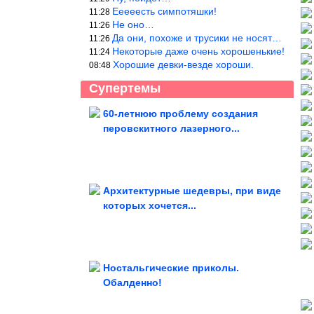
Ееееесть симпотяшки!
11:28
Не оно…
11:26
Да они, похоже и трусики не носят…
11:26
Некоторые даже очень хорошенькие!
11:24
Хорошие девки-везде хороши.
08:48
Супертемы
60-летнюю проблему создания
перовскитного лазерного...
Терапия смехом без страховки
Архитектурные шедевры, при виде
которых хочется...
Всё смешное в одном месте
Ностальгические приколы.
Обалденно!
Доказательства того, что природа та еще выдумщица