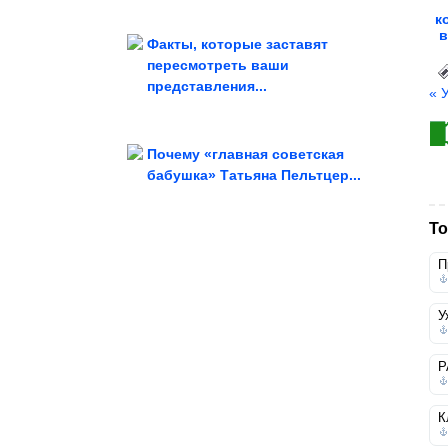
к
в
Факты, которые заставят
пересмотреть ваши
представления...
« 
без стерилизации. Стоят...
Хрустящие маринованные огурцы
Почему «главная советская
бабушка» Татьяна Пельтцер...
отделиться от родителей?
Что такое сепарация? Как мягко
То
П
У
Р
К