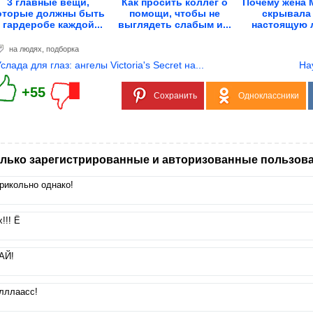
3 главные вещи,
Как просить коллег о
Почему жена 
оторые должны быть
помощи, чтобы не
скрывала
 гардеробе каждой...
выглядеть слабым и...
настоящую
всю..
на людях
,
подборка
Услада для глаз: ангелы Victoria's Secret на...
На
+55
Сохранить
Одноклассники
лько зарегистрированные и авторизованные пользова
рикольно однако!
х!!! Ё
АЙ!
лллаасс!