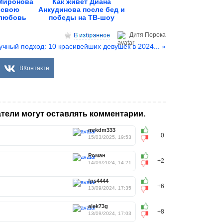
Миронова
Как живёт Диана
 свою
Анкудинова после бед и
 любовь
победы на ТВ-шоу
.
Дитя Пoрока
учный подход: 10 красивейших девушек в 2024... »
ВКонтакте
тели могут оставлять комментарии.
mrkdm333
0
15/03/2025, 19:53
Роман
+2
14/09/2024, 14:21
fps4444
+6
13/09/2024, 17:35
alek73g
+8
13/09/2024, 17:03