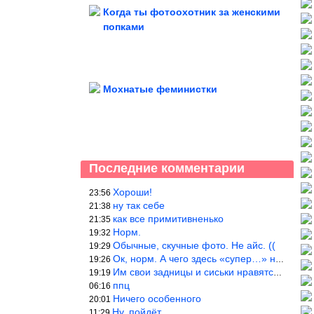
Когда ты фотоохотник за женскими
попками
Мохнатые феминистки
Последние комментарии
Хороши!
23:56
ну так себе
21:38
как все примитивненько
21:35
Норм.
19:32
Обычные, скучные фото. Не айс. ((
19:29
Ок, норм. А чего здесь «супер…» не понятно.
19:26
Им свои задницы и сиськи нравятся больше, чем нам, мужикам?
19:19
ппц
06:16
Ничего особенного
20:01
Ну, пойдёт…
11:29