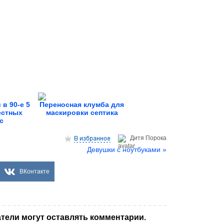
 в 90-е 5
Переносная клумба для
естных
маскировки септика
с
Дитя Пoрока
Девушки с ноутбуками »
ВКонтакте
тели могут оставлять комментарии.