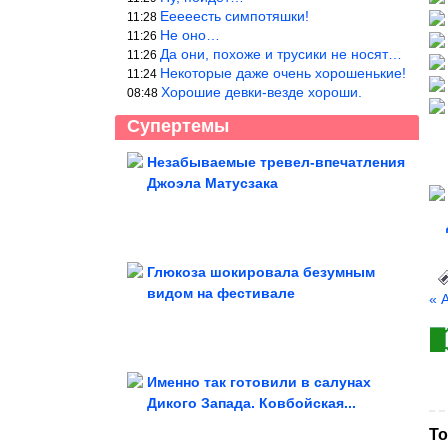
Ееееесть симпотяшки!
11:28
Не оно…
11:26
Да они, похоже и трусики не носят…
11:26
Некоторые даже очень хорошенькие!
11:24
Хорошие девки-везде хороши.
08:48
Супертемы
Незабываемые тревел-впечатления
Джоэла Матусзака
Что посадить на даче
Глюкоза шокировала безумным
видом на фестивале
« 
Почему массовая истерия легко
распространяется и как ей...
Именно так готовили в салунах
Дикого Запада. Ковбойская...
Нужно ли отключать интернет во время грозы
То