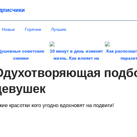
дписчики
Новые
Горячие
Лучшие
Душевные советские
10 минут в день изменят
Как распозна
снимки
жизнь. Как влияет на
парази
здоровье...
Одухотворяющая подб
девушек
кие красотки кого угодно вдохновят на подвиги!