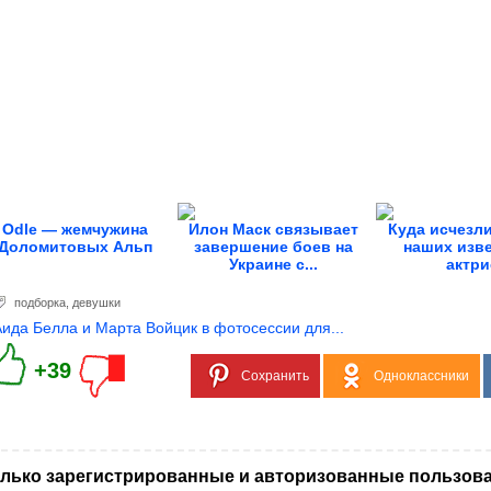
Odle — жемчужина
Илон Маск связывает
Куда исчезли
Доломитовых Альп
завершение боев на
наших изв
Украине с...
актри
подборка
,
девушки
Аида Белла и Марта Войцик в фотосессии для...
+39
Сохранить
Одноклассники
лько зарегистрированные и авторизованные пользова