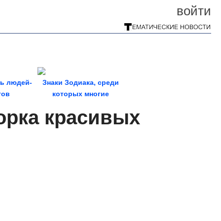
войти
ть людей-
Знаки Зодиака, среди
тов
которых многие
становятся
орка красивых
миллионерами