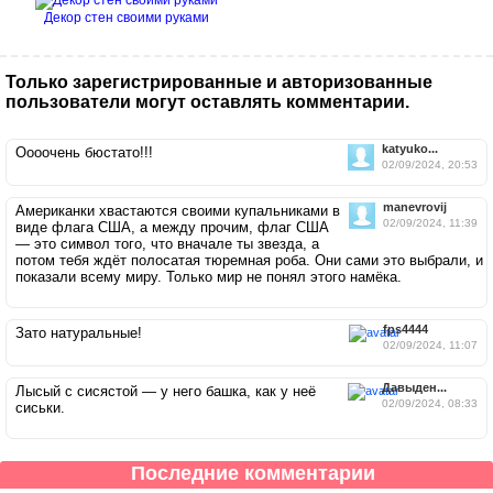
Декор стен своими руками
Только зарегистрированные и авторизованные
пользователи могут оставлять комментарии.
katyuko...
Оооочень бюстато!!!
02/09/2024, 20:53
manevrovij
Американки хвастаются своими купальниками в
02/09/2024, 11:39
виде флага США, а между прочим, флаг США
— это символ того, что вначале ты звезда, а
потом тебя ждёт полосатая тюремная роба. Они сами это выбрали, и
показали всему миру. Только мир не понял этого намёка.
fps4444
Зато натуральные!
02/09/2024, 11:07
Давыден...
Лысый с сисястой — у него башка, как у неё
02/09/2024, 08:33
сиськи.
Последние комментарии