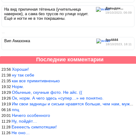
Давыден...
На вид приличная тётенька (учительница
19/10/2023, 06:09
наверное), а сама без трусов по улице ходит.
Ещё и ногти не в тон покрашены.
…
fps4444
Вип Амазонка
18/10/2023, 18:11
Последние комментарии
Хороши!
23:56
ну так себе
21:38
как все примитивненько
21:35
Норм.
19:32
Обычные, скучные фото. Не айс. ((
19:29
Ок, норм. А чего здесь «супер…» не понятно.
19:26
Им свои задницы и сиськи нравятся больше, чем нам, мужикам?
19:19
ппц
06:16
Ничего особенного
20:01
Ну, пойдёт…
11:29
Ееееесть симпотяшки!
11:28
Не оно…
11:26