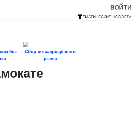
войти
хом без
Сборник запрещённого
вки
ржача
амокате