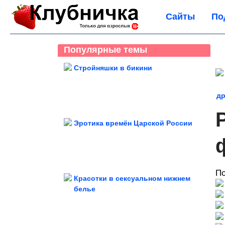
Сайты
По
Популярные темы
Стройняшки в бикини
др
Эротика времён Царской России
По
Красотки в сексуальном нижнем
белье