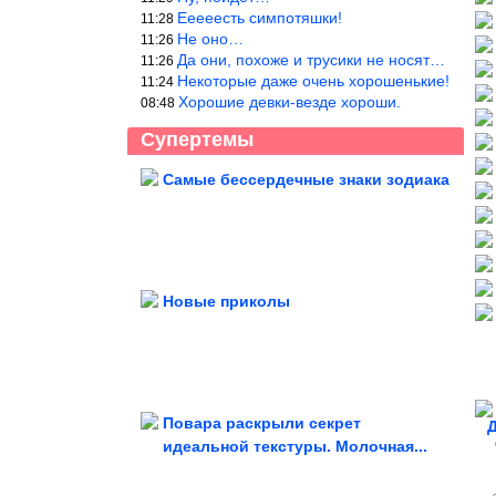
Ееееесть симпотяшки!
11:28
Не оно…
11:26
Да они, похоже и трусики не носят…
11:26
Некоторые даже очень хорошенькие!
11:24
Хорошие девки-везде хороши.
08:48
Супертемы
Самые бессердечные знаки зодиака
О чем молчала певица Натали
Новые приколы
Интересные идеи из обычных
камней
Повара раскрыли секрет
Д
идеальной текстуры. Молочная...
Душевные фотографии времён СССР