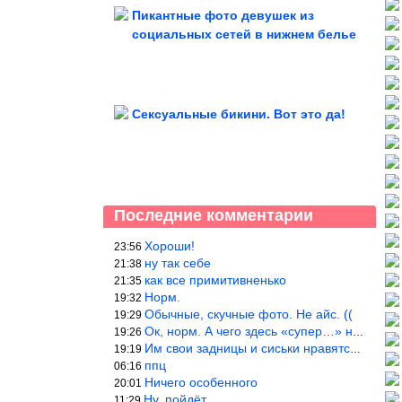
Пикантные фото девушек из
социальных сетей в нижнем белье
Сексуальные бикини. Вот это да!
Последние комментарии
Хороши!
23:56
ну так себе
21:38
как все примитивненько
21:35
Норм.
19:32
Обычные, скучные фото. Не айс. ((
19:29
Ок, норм. А чего здесь «супер…» не понятно.
19:26
Им свои задницы и сиськи нравятся больше, чем нам, мужикам?
19:19
ппц
06:16
Ничего особенного
20:01
Ну, пойдёт…
11:29