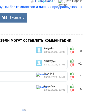
Дитя Пoрока
1
вушки без комплексов и лишних предрассудков... »
ВКонтакте
тели могут оставлять комментарии.
katyuko...
0
13/12/2021, 23:06
andreyy...
+1
13/12/2021, 17:03
fps4444
+1
13/12/2021, 14:49
Анусбек...
+5
13/12/2021, 13:01