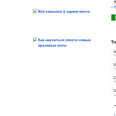
« 
Всё смешное в одном месте
Как и с чем носить летние брюки
Как научиться плести самые
То
красивые косы
о
Лёгкий бред на высокой скорости
Х
С
Т