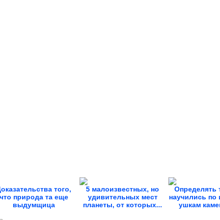
оказательства того,
5 малоизвестных, но
Определять 
что природа та еще
удивительных мест
научились по
выдумщица
планеты, от которых...
ушкам камен