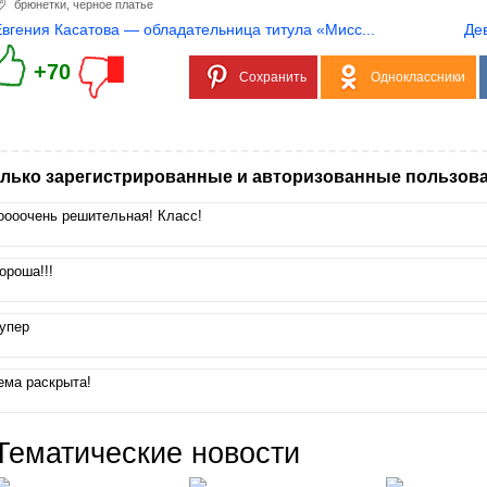
брюнетки
,
черное платье
Евгения Касатова — обладательница титула «Мисс...
Де
+70
Сохранить
Одноклассники
лько зарегистрированные и авторизованные пользова
оооочень решительная! Класс!
ороша!!!
упер
ема раскрыта!
Тематические новости