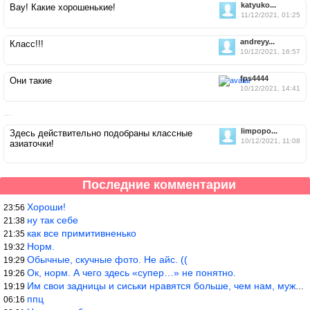
katyuko...
Вау! Какие хорошенькие!
11/12/2021, 01:25
andreyy...
Класс!!!
10/12/2021, 16:57
fps4444
Они такие
10/12/2021, 14:41
…
limpopo...
Здесь действительно подобраны классные
10/12/2021, 11:08
азиаточки!
Последние комментарии
Хороши!
23:56
ну так себе
21:38
как все примитивненько
21:35
Норм.
19:32
Обычные, скучные фото. Не айс. ((
19:29
Ок, норм. А чего здесь «супер…» не понятно.
19:26
Им свои задницы и сиськи нравятся больше, чем нам, мужикам?
19:19
ппц
06:16