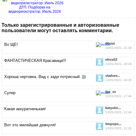
ДТП. Подборка на
видеорегистратор. Июль 2026
Только зарегистрированные и авторизованные
пользователи могут оставлять комментарии.
66stel
Во ЩЕ!
14/01/2021, 21:49
efros53
ФАНТАСТИЧЕСКАЯ Красавица!!!
13/01/2021, 19:29
vladsev...
Хороша чертовка. Вид с зади потрясный..)))
13/01/2021, 18:35
fps_sv
Супер
13/01/2021, 17:44
katyuko...
Какая аккуратненькая!
13/01/2021, 12:44
limpopo...
Вот это милейшая девчуля!
13/01/2021, 12:20