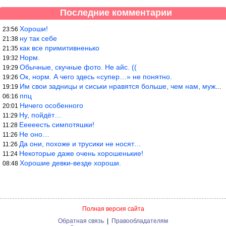
Последние комментарии
Хороши!
23:56
ну так себе
21:38
как все примитивненько
21:35
Норм.
19:32
Обычные, скучные фото. Не айс. ((
19:29
Ок, норм. А чего здесь «супер…» не понятно.
19:26
Им свои задницы и сиськи нравятся больше, чем нам, мужикам?
19:19
ппц
06:16
Ничего особенного
20:01
Ну, пойдёт…
11:29
Ееееесть симпотяшки!
11:28
Не оно…
11:26
Да они, похоже и трусики не носят…
11:26
Некоторые даже очень хорошенькие!
11:24
Хорошие девки-везде хороши.
08:48
Полная версия сайта
Обратная связь
|
Правообладателям