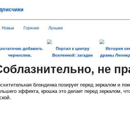
дписчики
Новые
Горячие
Лучшие
остаточно добавить
Портал к центру
История се
чернослив.
Вселенной: загадки
драмы Леонид
лассический медовик
масонского колодца...
Соблазнительно, не пр
стал...
схитительная блондинка позирует перед зеркалом и по
льшего эффекта, крошка это делает перед зеркалом, чт
ской.