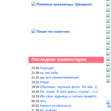
Пляжные красавицы. Шикарно!
Пинап по-советски
Последние комментарии
Хороши!
23:56
ну так себе
21:38
как все примитивненько
21:35
Норм.
19:32
Обычные, скучные фото. Не айс. ((
19:29
Ок, норм. А чего здесь «супер…» не понятно.
19:26
Им свои задницы и сиськи нравятся больше, чем нам, мужикам?
19:19
ппц
06:16
Ничего особенного
20:01
Г
Ну, пойдёт…
11:29