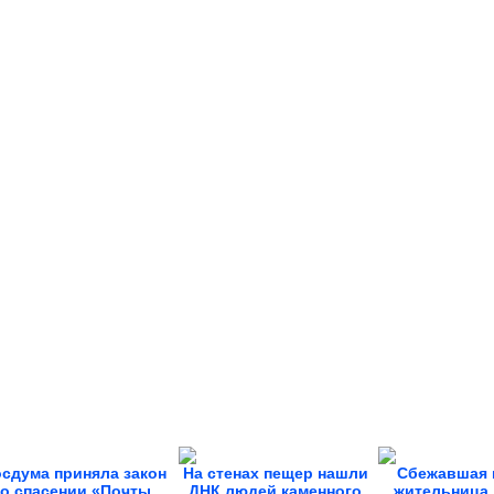
осдума приняла закон
На стенах пещер нашли
Сбежавшая 
о спасении «Почты
ДНК людей каменного
жительница 