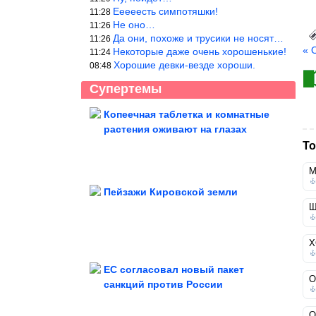
Ееееесть симпотяшки!
11:28
Не оно…
11:26
Да они, похоже и трусики не носят…
11:26
« 
Некоторые даже очень хорошенькие!
11:24
Хорошие девки-везде хороши.
08:48
Супертемы
Копеечная таблетка и комнатные
растения оживают на глазах
Как и с чем носить шорты в
бельевом стиле
То
М
Пейзажи Кировской земли
Щ
Куда пропал «король гламура»
Сергей Зверев
Х
ЕС согласовал новый пакет
О
санкций против России
Способ из Средней Азии. Как промывать и варить рис,...
О