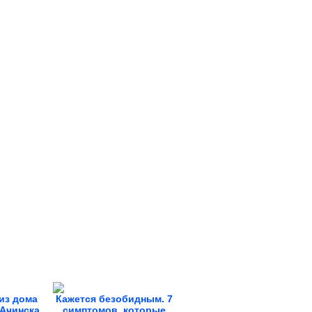
из дома
Кажется безобидным. 7
Ачинска
симптомов, которые