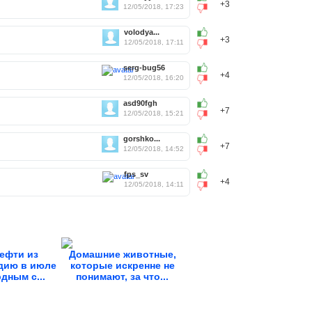
+3
12/05/2018, 17:23
volodya...
+3
12/05/2018, 17:11
serg-bug56
+4
12/05/2018, 16:20
asd90fgh
+7
12/05/2018, 15:21
gorshko...
+7
12/05/2018, 14:52
fps_sv
+4
12/05/2018, 14:11
ефти из
Домашние животные,
дию в июле
которые искренне не
дным с...
понимают, за что...