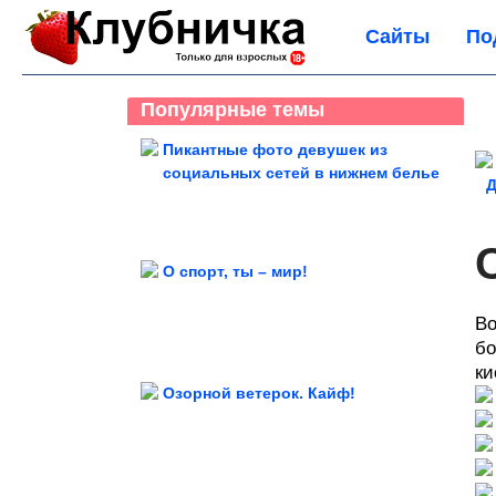
Сайты
По
Популярные темы
Пикантные фото девушек из
социальных сетей в нижнем белье
Д
К
О спорт, ты – мир!
Во
бо
ки
Озорной ветерок. Кайф!