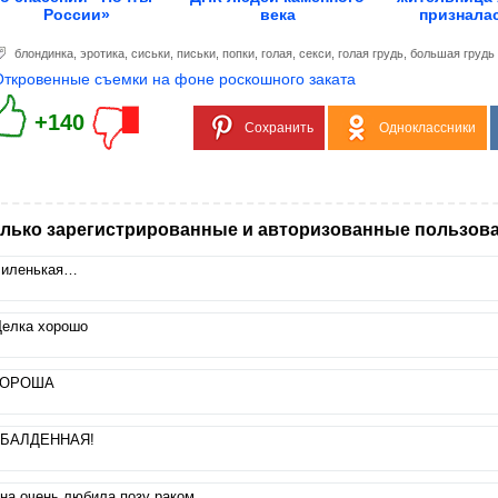
России»
века
призналас
блондинка
,
эротика
,
сиськи
,
письки
,
попки
,
голая
,
секси
,
голая грудь
,
большая грудь
Откровенные съемки на фоне роскошного заката
+140
Сохранить
Одноклассники
лько зарегистрированные и авторизованные пользова
иленькая…
елка хорошо
ОРОША
БАЛДЕННАЯ!
на очень любила позу раком…