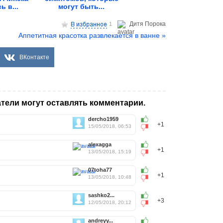
ь в...
могут быть...
Дитя Пoрока
1
Аппетитная красотка развлекается в ванне »
ВКонтакте
тели могут оставлять комментарии.
dercho1959
+1
15/05/2018, 06:53
alexagga
+1
13/05/2018, 15:19
07toha77
+1
13/05/2018, 10:48
sashko2...
+3
12/05/2018, 20:12
andreyy...