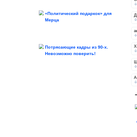
«Политический подаркок» для
Д
Мерца
Забавные фото с собаками
а
Х
Потрясающие кадры из 90-х.
Невозможно поверить!
Ш
мыши научились есть...
Ради выживания на высокогорье
А