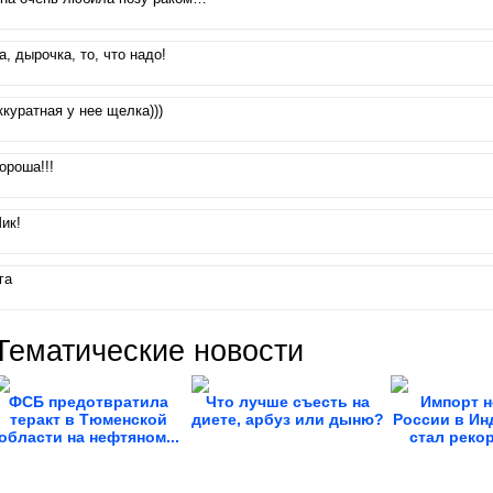
а, дырочка, то, что надо!
ккуратная у нее щелка)))
ороша!!!
ик!
га
Тематические новости
ФСБ предотвратила
Что лучше съесть на
Импорт н
теракт в Тюменской
диете, арбуз или дыню?
России в Ин
области на нефтяном...
стал рекор