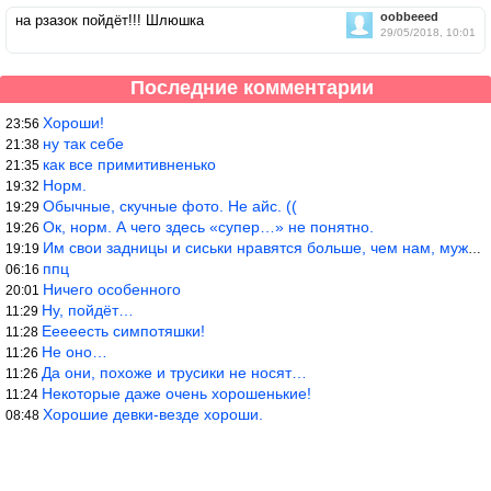
oobbeeed
на рзазок пойдёт!!! Шлюшка
29/05/2018, 10:01
Последние комментарии
Хороши!
23:56
ну так себе
21:38
как все примитивненько
21:35
Норм.
19:32
Обычные, скучные фото. Не айс. ((
19:29
Ок, норм. А чего здесь «супер…» не понятно.
19:26
Им свои задницы и сиськи нравятся больше, чем нам, мужикам?
19:19
ппц
06:16
Ничего особенного
20:01
Ну, пойдёт…
11:29
Ееееесть симпотяшки!
11:28
Не оно…
11:26
Да они, похоже и трусики не носят…
11:26
Некоторые даже очень хорошенькие!
11:24
Хорошие девки-везде хороши.
08:48