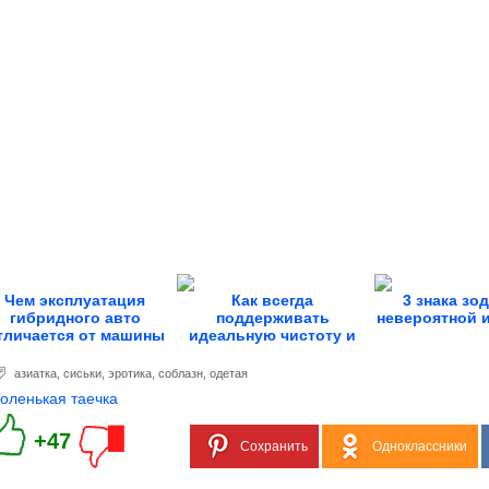
Чем эксплуатация
Как всегда
3 знака зо
гибридного авто
поддерживать
невероятной 
тличается от машины
идеальную чистоту и
с ДВС
свежесть унитаза
азиатка
,
сиськи
,
эротика
,
соблазн
,
одетая
Голенькая таечка
+47
Сохранить
Одноклассники