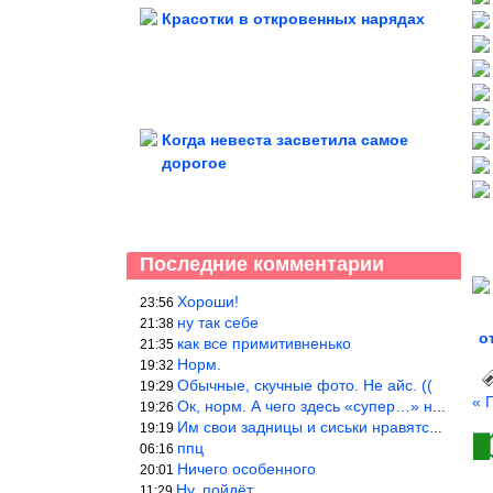
Красотки в откровенных нарядах
Когда невеста засветила самое
дорогое
Последние комментарии
Хороши!
23:56
ну так себе
21:38
о
как все примитивненько
21:35
Норм.
19:32
Обычные, скучные фото. Не айс. ((
19:29
« 
Ок, норм. А чего здесь «супер…» не понятно.
19:26
Им свои задницы и сиськи нравятся больше, чем нам, мужикам?
19:19
ппц
06:16
Ничего особенного
20:01
Ну, пойдёт…
11:29