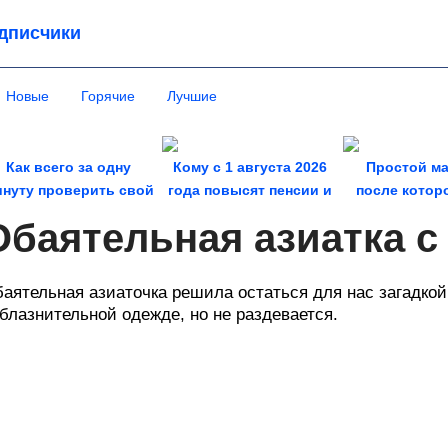
дписчики
Новые
Горячие
Лучшие
Как всего за одну
Кому с 1 августа 2026
Простой ма
нуту проверить свой
года повысят пенсии и
после котор
реальный возраст....
на сколько?
получается ос
Обаятельная азиатка 
аятельная азиаточка решила остаться для нас загадкой
блазнительной одежде, но не раздевается.