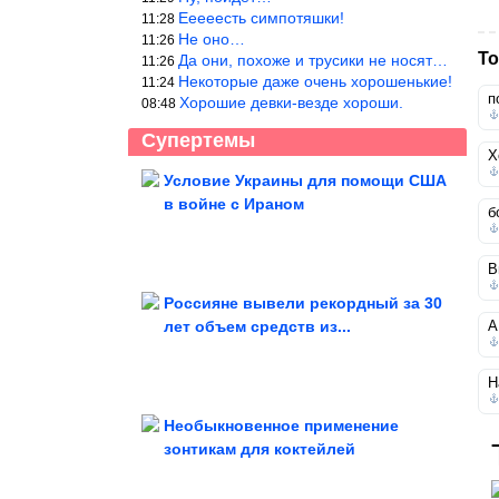
Ееееесть симпотяшки!
11:28
Не оно…
11:26
То
Да они, похоже и трусики не носят…
11:26
Некоторые даже очень хорошенькие!
11:24
п
Хорошие девки-везде хороши.
08:48
Супертемы
Х
Условие Украины для помощи США
в войне с Ираном
б
Незабываемые тревел-впечатления
Джоэла Матусзака
В
Россияне вывели рекордный за 30
лет объем средств из...
А
Преображение старого зеркала
Н
Необыкновенное применение
зонтикам для коктейлей