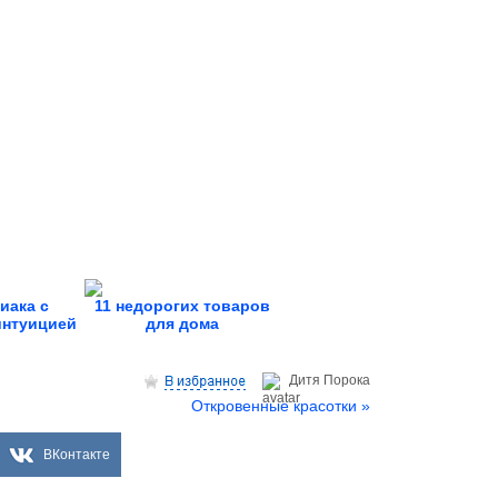
диака с
11 недорогих товаров
интуицией
для дома
Дитя Пoрока
Откровенные красотки »
ВКонтакте