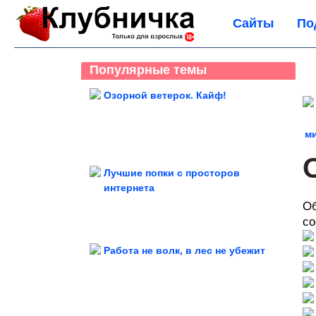
Сайты
По
Популярные темы
Озорной ветерок. Кайф!
ми
Лучшие попки с просторов
интернета
Об
со
Работа не волк, в лес не убежит