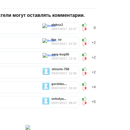
тели могут оставлять комментарии.
alekoz2
0
18/07/2017, 22:27
fps_sv
+2
05/07/2017, 21:52
serg-bug56
+2
05/07/2017, 12:11
shtorm-758
+2
05/07/2017, 11:59
gorshko...
+4
05/07/2017, 10:16
volodya...
+5
05/07/2017, 08:47